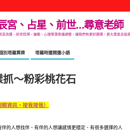
辰宮、占星、前世…尋意老師
改運、前世回溯、催眠、心理學潛意識調整，讓我們有更好選擇，更大勇氣去追尋生命的自在
個別塔羅算牌
塔羅時運開運小語
樣抓～粉彩桃花石
相關資訊，按我按我）
沒伴的人想找伴、有伴的人想讓感情更穩定、有很多選擇的人