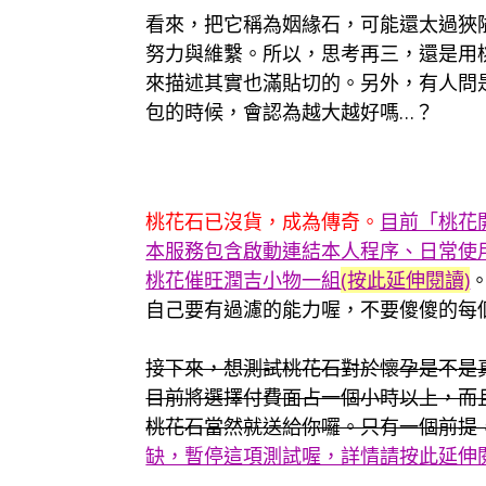
看來，把它稱為姻緣石，可能還太過狹
努力與維繫。所以，思考再三，還是用
來描述其實也滿貼切的。另外，有人問
包的時候，會認為越大越好嗎…？
桃花石已沒貨，成為傳奇。
目前「桃花
本服務包含啟動連結本人程序、日常使
桃花催旺潤吉小物一組
(按此延伸閱讀)
自己要有過濾的能力喔，不要傻傻的每
接下來，想測試桃花石對於懷孕是不是
目前將選擇付費面占一個小時以上，而
桃花石當然就送給你囉。只有一個前提
缺，暫停這項測試喔，詳情請按此延伸