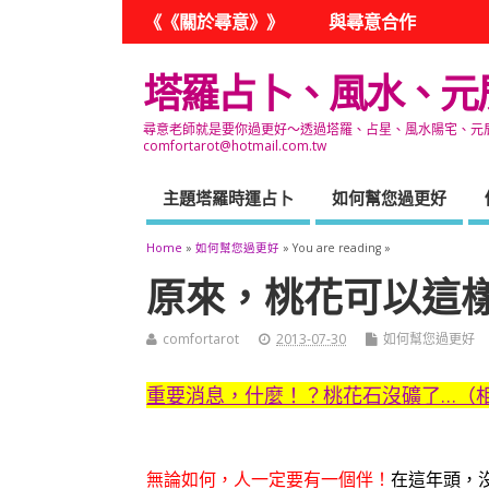
《《關於尋意》》
與尋意合作
塔羅占卜、風水、元
尋意老師就是要你過更好～透過塔羅、占星、風水陽宅、元辰宮
comfortarot@hotmail.com.tw
主題塔羅時運占卜
如何幫您過更好
Home
»
如何幫您過更好
» You are reading »
原來，桃花可以這
comfortarot
2013-07-30
如何幫您過更好
重要消息，什麼！？桃花石沒礦了…（
無論如何，人一定要有一個伴！
在這年頭，