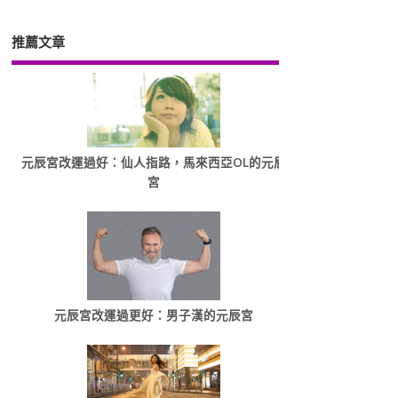
推薦文章
元辰宮改運過好：仙人指路，馬來西亞OL的元辰
宮
元辰宮改運過更好：男子漢的元辰宮