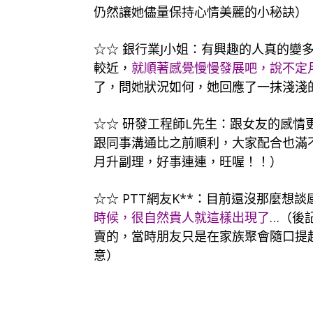
仍然讓她儘量保持心情美麗的小秘訣
）
☆☆ 銀行業J小姐：有興趣的人真的變
較近，
就順著感覺慢慢發展吧，說不定
了，問她狀況如何，她回應了一抹淺淺
☆☆ 研發工程師L先生：跟女友的感情
跟同事溝通比之前順利，大家配合也滿不錯
月升副理，好事連連，旺喔！！）
☆☆ PTT網友K**：目前還沒那麼想
時候，很自然貴人就這樣出現了
…（後
賣的，當時朋友只是在家族聚會隨口提
意）