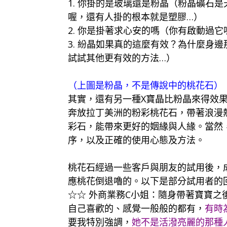
1. 你掛的是玻璃還是粉晶（粉晶礦石
喔，還有人掛的根本就是塑膠…）
2. 你是掛著求心安的嗎（你有啟動過
3. 紛晶如果真的這麼有效？為什麼身
試試其他更有效的方法…）
（上圖是粉晶，不是傳說中的桃花石）
其實，還有另一種X寶晶比粉晶來得效
奔放拉丁美洲的粉彩桃花石，帶著浪漫
彩石，能帶來更好的姻緣與人緣。當然
序，以及正確的使用心態及方法。
桃花石經過一些客戶與朋友的試用後，
應桃花倒退嚕的。以下是部分試用者的
☆☆ 外商業務C小姐：隨身帶著寶寶之
自己喜歡的、感覺一般般的都有，
有時
要我特別強調，
她不是活潑亮麗的那種