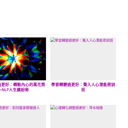
過更好：轉動內心的萬花筒
學習轉變過更好：聲入人心潛能密訓
～NLP人生繽紛術
班