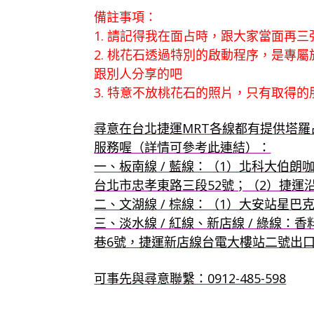
備註事項：
1. 請記得我在面占時，跟大家當面再
2. 桃花石透過特別的啟動程序，是專
跟別人分享的吧
3. 特意不放桃花石的照片，只有取得
尋意在台北捷運MRT各線都有提供塔
服務喔（詳情可參考此連結）：
一、板南線 / 藍線：（1）北科大伯朗咖
台北市忠孝東路三段52號；（2）捷運
二、文湖線 / 棕線：（1）大安站星巴
三、淡水線 / 紅線、新店線 / 綠線
巷6號，捷運新店線台電大樓站二號出
可事先與尋意聯繫：0912-485-598