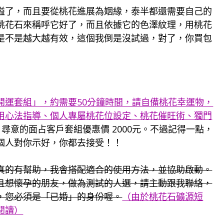
隘了，而且要從桃花進展為姻緣，泰半都還需要自己的
桃花石來稱呼它好了，而且依據它的色澤紋理，用桃花
是不是越大越有效，這個我倒是沒試過，對了，你買包
開運套組」，約需要50分鐘時間，請自備桃花幸運物，
用心法指導、個人專屬桃花位設定、桃花催旺術、獨門
。尋意的面占客戶套組優惠價 2000元。不過記得一點，
個人對你示好，你都去接受！！
真的有幫助，我會搭配適合的使用方法，並協助啟動。
且想懷孕的朋友，做為測試的人選，請主動跟我聯絡，
，您必須是「已婚」的身份喔。
（由於桃花石礦源短
閱讀）