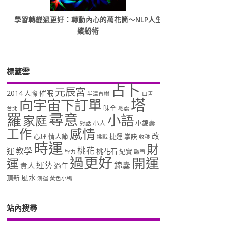
學習轉變過更好：轉動內心的萬花筒～NLP人生
繽紛術
標籤雲
占卜
元辰宮
2014
催眠
人際
半澤直樹
口舌
塔
向宇宙下訂單
味全
台北
地震
羅
尋意
小語
家庭
小人
小錦囊
對話
工作
感情
改
心理
情人節
捷運
掌訣
挑戰
收穫
時運
財
桃花
教學
運
桃花石
紀實
智力
臨門
過更好
開運
運
運勢
錦囊
貴人
過年
風水
頂新
鴻運
黃色小鴨
站內搜尋