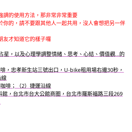
三強調的使用方法，那非常非常重要
屬於你的，請不要跟其他人一起共用，沒人會想把另一伴
的朋友才知道它的樣子囉
羅占星，以及心理學調整情緒、思考、心結、價值觀…的
啡，忠孝新生站三號出口，U-bike租用場右邊30秒，
沿線
克咖啡；（2）捷運沿線
：香料館，台北市台大公館商圈，台北市羅斯福路三段269
口