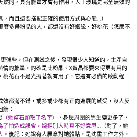
是天然的，具有能量才會有作用，人工玻璃是完全無效的
它嗎，而且還要搭配正確的使用方式與心態…）
邊那麼多帶粉晶的人，都還沒有好姻緣、好桃花（怎麼不
果更強些，但在測試之後，發現很少人知道的，主產自
熱情的能量，的確是比粉晶、X寶晶都要來得更有用的
，桃花石不是光擺著就有用了，它還有必備的啟動程
成效都滿不錯，或多或少都有正向進展的感受，沒人反
回饋：
後
（她幫石頭取了名字）
，身邊周圍的男生變更多了，
為了怕造成誤會，婉拒別人時真不好意思
…
（對了，她
人。
後記：她說有人願意對她體貼，是沈重工作之外，