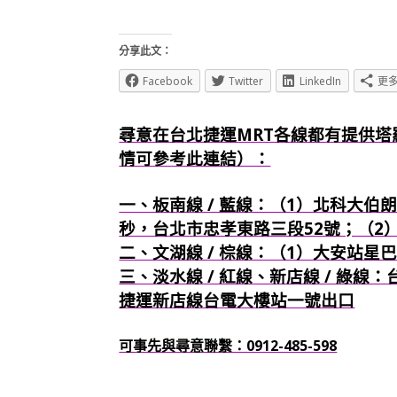
分享此文：
Facebook
Twitter
LinkedIn
更
尋意在台北捷運MRT各線都有提供塔
情可參考此連結）：
一、板南線 / 藍線：（1）北科大伯朗
秒，台北市忠孝東路三段52號；（2
二、文湖線 / 棕線：（1）大安站星
三、淡水線 / 紅線、新店線 / 綠線
捷運新店線台電大樓站一號出口
可事先與尋意聯繫：0912-485-598