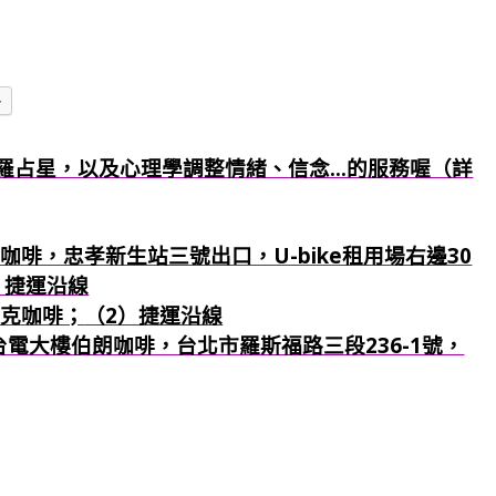
多
羅占星，以及心理學調整情緒、信念...的服務喔（詳
咖啡，忠孝新生站三號出口，U-bike租用場右邊30
）捷運沿線
巴克咖啡；
（2）捷運沿線
：台電大樓伯朗咖啡，台北市羅斯福路三段236-1號，