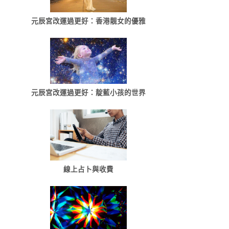
元辰宮改運過更好：香港靓女的優雅
元辰宮改運過更好：靛藍小孩的世界
線上占卜與收費