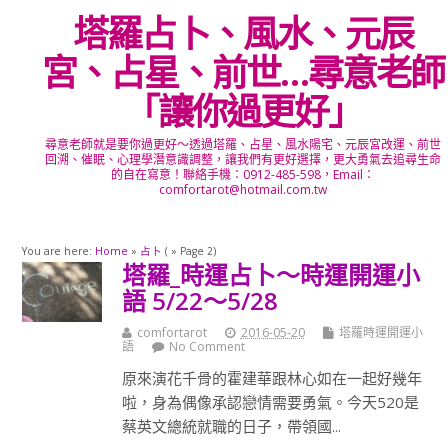
塔羅占卜、風水、元辰
宮、占星、前世…尋意老師
「讓你過更好」
尋意老師就是要你過更好～透過塔羅、占星、風水陽宅、元辰宮改運、前世
回溯、催眠、心理學潛意識調整，讓我們有更好選擇，更大勇氣去追尋生命
的自在寫意！聯絡手機：0912-485-598，Email：
comfortarot@hotmail.com.tw
You are here:
Home
»
占卜
( » Page 2)
塔羅_時運占卜～時運開運小
語 5/22～5/28
comfortarot
2016-05-20
塔羅時運開運小
語
No Comment
原來演花千骨的霍建華跟林心如在一起好幾年
啦，身為偶像承認戀情需要勇氣。今天520是
蔡英文總統就職的日子，帶領國...