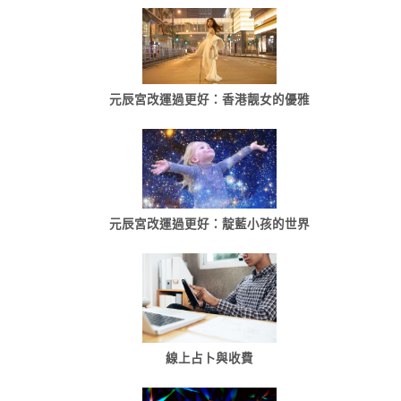
元辰宮改運過更好：香港靓女的優雅
元辰宮改運過更好：靛藍小孩的世界
線上占卜與收費