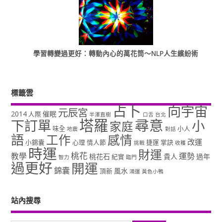
學習轉變過更好：轉動內心的萬花筒～NLP人生繽紛術
標籤雲
占卜
向宇宙
元辰宮
2014
催眠
人際
半澤直樹
口舌
台北
塔羅
尋意
下訂單
小
家庭
味全
小人
地震
對話
語
工作
感情
改運
小錦囊
心理
情人節
捷運
掌訣
挑戰
收穫
時運
財運
桃花
教學
運勢
桃花石
貴人
過年
紀實
智力
臨門
過更好
開運
錦囊
風水
頂新
鴻運
黃色小鴨
站內搜尋