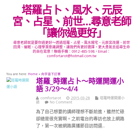
塔羅占卜、風水、元辰
宮、占星、前世…尋意老師
「讓你過更好」
尋意老師就是要你過更好～透過塔羅、占星、風水陽宅、元辰宮改運、前世
回溯、催眠、心理學潛意識調整，讓我們有更好選擇，更大勇氣去追尋生命
的自在寫意！聯絡手機：0912-485-598，Email：
comfortarot@hotmail.com.tw
You are here:
Home
»
向宇宙下訂單
塔羅_時運占卜～時運開運小
語 3/29～4/4
comfortarot
2015-03-28
塔羅時運開運小
語
No Comment
為了自己想要的講師理想不斷前進，雖然忙碌
卻總是很充實啊。之前電台的專訪也放上網路
了，第一次被網路廣播節目訪問還...