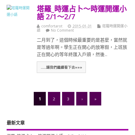
塔羅_時運占卜～時運開運小
語 2/1～2/7
comfortarot
2015-01-31
塔羅時運開運小
語
No Comment
二月到了，這個時候最重要的是甚麼，當然就
是等過年啊。學生正在開心的放寒假，上班族
正在開心的等年終匯入戶頭，然後...
......讓我們繼續看下去»»»
1
2
3
›
»
最新文章