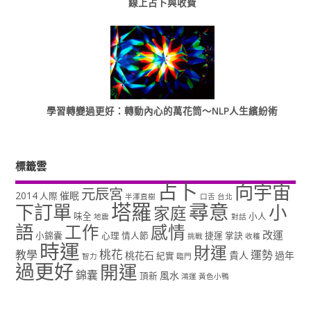
線上占卜與收費
學習轉變過更好：轉動內心的萬花筒～NLP人生繽紛術
標籤雲
占卜
向宇宙
元辰宮
2014
催眠
人際
半澤直樹
口舌
台北
塔羅
尋意
下訂單
小
家庭
味全
小人
地震
對話
語
工作
感情
改運
小錦囊
心理
情人節
捷運
掌訣
挑戰
收穫
時運
財運
桃花
教學
運勢
桃花石
貴人
過年
紀實
智力
臨門
過更好
開運
錦囊
風水
頂新
鴻運
黃色小鴨