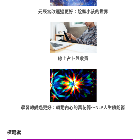
元辰宮改運過更好：靛藍小孩的世界
線上占卜與收費
學習轉變過更好：轉動內心的萬花筒～NLP人生繽紛術
標籤雲