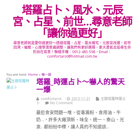
塔羅占卜、風水、元辰
宮、占星、前世…尋意老師
「讓你過更好」
尋意老師就是要你過更好～透過塔羅、占星、風水陽宅、元辰宮改運、前世
回溯、催眠、心理學潛意識調整，讓我們有更好選擇，更大勇氣去追尋生命
的自在寫意！聯絡手機：0912-485-598，Email：
comfortarot@hotmail.com.tw
You are here:
Home
»
嚇一跳
塔羅_時運占卜～嚇人的驚天
一爆
comfortarot
2013-11-21
主題塔羅時運占
卜
No Comment
最近食安問題一堆，從毒澱粉、食用油、牛
奶…，許多大廠頂新、味全、統一、泰山、光
泉…都紛紛中標，讓人真的不知道該...