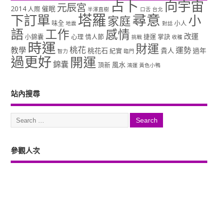
占卜
向宇宙
元辰宮
2014
催眠
人際
半澤直樹
口舌
台北
塔羅
尋意
下訂單
小
家庭
味全
小人
地震
對話
語
工作
感情
改運
小錦囊
心理
情人節
捷運
掌訣
挑戰
收穫
時運
財運
桃花
教學
運勢
桃花石
貴人
過年
紀實
智力
臨門
過更好
開運
錦囊
風水
頂新
鴻運
黃色小鴨
站內搜尋
參觀人次
Copyright ©2026. 塔羅占卜、風水、元辰宮、占星、前世...尋意老師「讓你