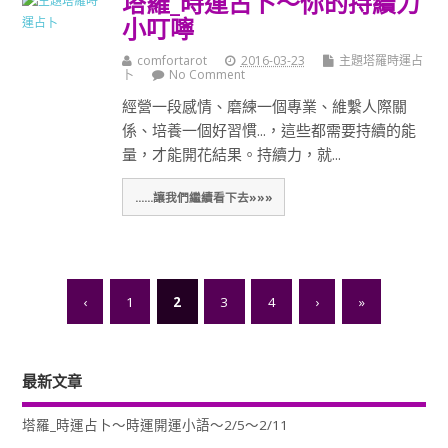
塔羅_時運占卜～你的持續力
小叮嚀
comfortarot
2016-03-23
主題塔羅時運占
卜
No Comment
經營一段感情、磨練一個專業、維繫人際關
係、培養一個好習慣...，這些都需要持續的能
量，才能開花結果。持續力，就...
......讓我們繼續看下去»»»
‹
1
2
3
4
›
»
最新文章
塔羅_時運占卜～時運開運小語～2/5～2/11