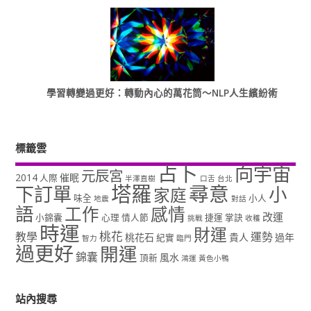
學習轉變過更好：轉動內心的萬花筒～NLP人生繽紛術
標籤雲
占卜
向宇宙
元辰宮
2014
催眠
人際
半澤直樹
口舌
台北
塔羅
尋意
下訂單
小
家庭
味全
小人
地震
對話
語
工作
感情
改運
小錦囊
心理
情人節
捷運
掌訣
挑戰
收穫
時運
財運
桃花
教學
運勢
桃花石
貴人
過年
紀實
智力
臨門
過更好
開運
錦囊
風水
頂新
鴻運
黃色小鴨
站內搜尋