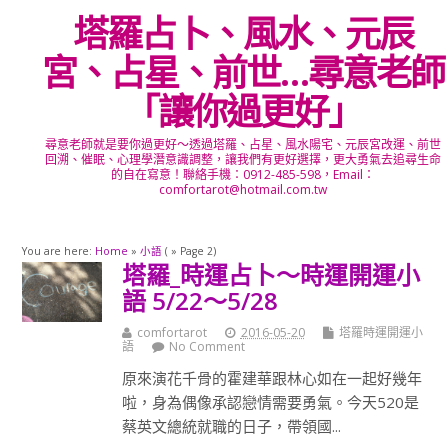
塔羅占卜、風水、元辰
宮、占星、前世…尋意老師
「讓你過更好」
尋意老師就是要你過更好～透過塔羅、占星、風水陽宅、元辰宮改運、前世
回溯、催眠、心理學潛意識調整，讓我們有更好選擇，更大勇氣去追尋生命
的自在寫意！聯絡手機：0912-485-598，Email：
comfortarot@hotmail.com.tw
You are here:
Home
»
小語
( » Page 2)
塔羅_時運占卜～時運開運小
語 5/22～5/28
comfortarot
2016-05-20
塔羅時運開運小
語
No Comment
原來演花千骨的霍建華跟林心如在一起好幾年
啦，身為偶像承認戀情需要勇氣。今天520是
蔡英文總統就職的日子，帶領國...