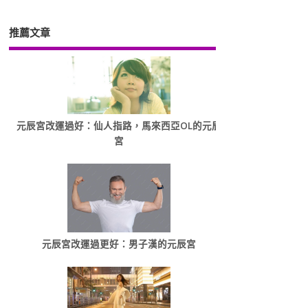
推薦文章
元辰宮改運過好：仙人指路，馬來西亞OL的元辰
宮
元辰宮改運過更好：男子漢的元辰宮