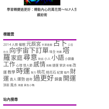
學習轉變過更好：轉動內心的萬花筒～NLP人生
繽紛術
標籤雲
占卜
元辰宮
2014
催眠
人際
半澤直樹
口舌
塔
向宇宙下訂單
味全
台北
地震
羅
尋意
小語
家庭
小人
小錦囊
對話
工作
感情
改
心理
情人節
捷運
掌訣
挑戰
收穫
時運
財
桃花
教學
運
桃花石
紀實
智力
臨門
過更好
開運
運
運勢
錦囊
貴人
過年
風水
頂新
鴻運
黃色小鴨
站內搜尋