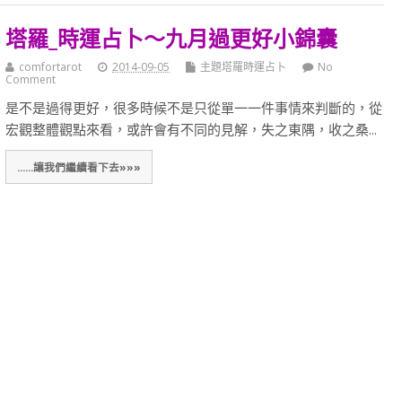
塔羅_時運占卜～九月過更好小錦囊
comfortarot
2014-09-05
主題塔羅時運占卜
No
Comment
是不是過得更好，很多時候不是只從單一一件事情來判斷的，從
宏觀整體觀點來看，或許會有不同的見解，失之東隅，收之桑...
......讓我們繼續看下去»»»