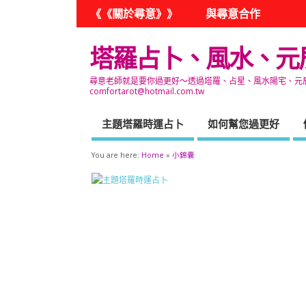
《《關於尋意》》
與尋意合作
塔羅占卜、風水、元
尋意老師就是要你過更好～透過塔羅、占星、風水陽宅、元辰宮
comfortarot@hotmail.com.tw
主題塔羅時運占卜
如何幫您過更好
You are here:
Home
»
小錦囊