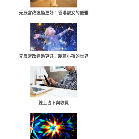
元辰宮改運過更好：香港靓女的優雅
元辰宮改運過更好：靛藍小孩的世界
線上占卜與收費