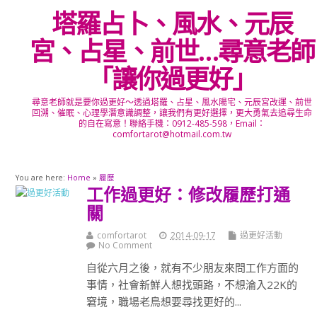
塔羅占卜、風水、元辰
宮、占星、前世…尋意老師
「讓你過更好」
尋意老師就是要你過更好～透過塔羅、占星、風水陽宅、元辰宮改運、前世
回溯、催眠、心理學潛意識調整，讓我們有更好選擇，更大勇氣去追尋生命
的自在寫意！聯絡手機：0912-485-598，Email：
comfortarot@hotmail.com.tw
You are here:
Home
»
履歷
工作過更好：修改履歷打通
關
comfortarot
2014-09-17
過更好活動
No Comment
自從六月之後，就有不少朋友來問工作方面的
事情，社會新鮮人想找頭路，不想淪入22K的
窘境，職場老鳥想要尋找更好的...