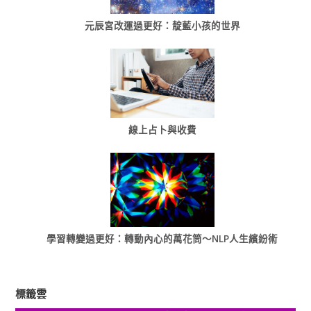
元辰宮改運過更好：靛藍小孩的世界
線上占卜與收費
學習轉變過更好：轉動內心的萬花筒～NLP人生繽紛術
標籤雲