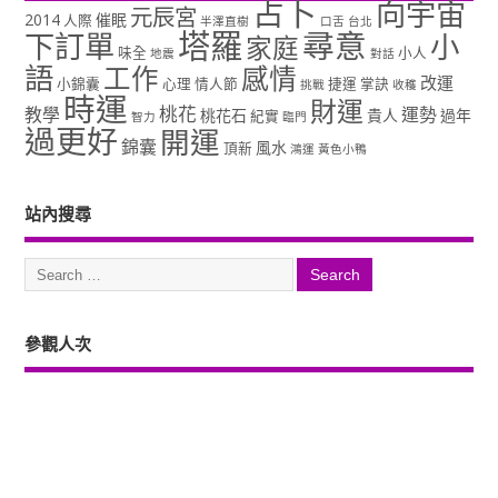
占卜
向宇宙
元辰宮
2014
催眠
人際
半澤直樹
口舌
台北
塔羅
尋意
下訂單
小
家庭
味全
小人
地震
對話
語
工作
感情
改運
小錦囊
心理
情人節
捷運
掌訣
挑戰
收穫
時運
財運
桃花
教學
運勢
桃花石
貴人
過年
紀實
智力
臨門
過更好
開運
錦囊
風水
頂新
鴻運
黃色小鴨
站內搜尋
參觀人次
Copyright ©2026. 塔羅占卜、風水、元辰宮、占星、前世...尋意老師「讓你