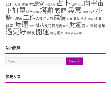
占卜
向宇宙
元辰宮
2014
催眠
人際
半澤直樹
口舌
台北
塔羅
尋意
下訂單
小
家庭
味全
小人
地震
對話
語
工作
感情
改運
小錦囊
心理
情人節
捷運
掌訣
挑戰
收穫
時運
財運
桃花
教學
運勢
桃花石
貴人
過年
紀實
智力
臨門
過更好
開運
錦囊
風水
頂新
鴻運
黃色小鴨
站內搜尋
參觀人次
Copyright ©2026. 塔羅占卜、風水、元辰宮、占星、前世...尋意老師「讓你