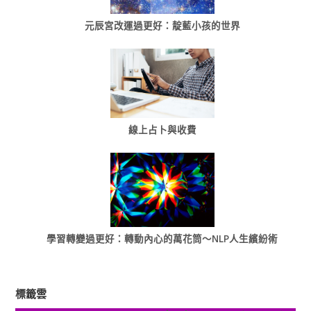
元辰宮改運過更好：靛藍小孩的世界
線上占卜與收費
學習轉變過更好：轉動內心的萬花筒～NLP人生繽紛術
標籤雲