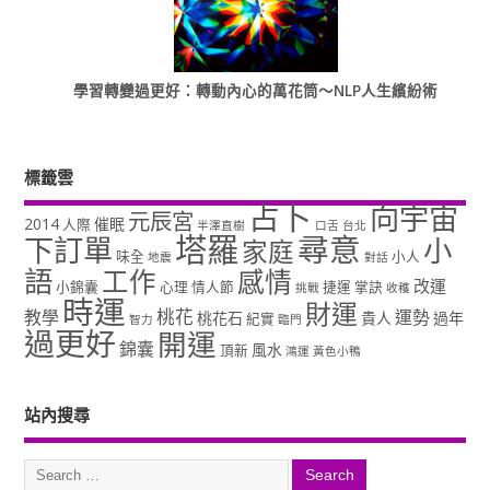
學習轉變過更好：轉動內心的萬花筒～NLP人生繽紛術
標籤雲
占卜
向宇宙
元辰宮
2014
催眠
人際
半澤直樹
口舌
台北
塔羅
尋意
下訂單
小
家庭
味全
小人
地震
對話
語
工作
感情
改運
小錦囊
心理
情人節
捷運
掌訣
挑戰
收穫
時運
財運
桃花
教學
運勢
桃花石
貴人
過年
紀實
智力
臨門
過更好
開運
錦囊
風水
頂新
鴻運
黃色小鴨
站內搜尋