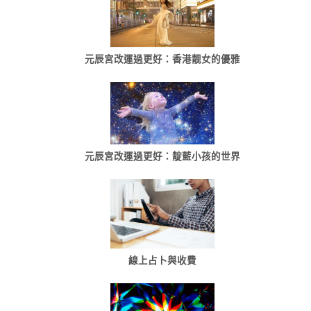
元辰宮改運過更好：香港靓女的優雅
元辰宮改運過更好：靛藍小孩的世界
線上占卜與收費