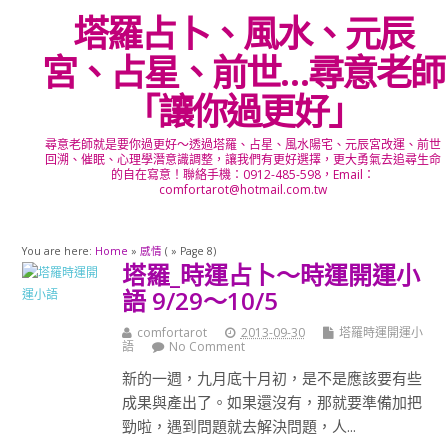
塔羅占卜、風水、元辰
宮、占星、前世…尋意老師
「讓你過更好」
尋意老師就是要你過更好～透過塔羅、占星、風水陽宅、元辰宮改運、前世
回溯、催眠、心理學潛意識調整，讓我們有更好選擇，更大勇氣去追尋生命
的自在寫意！聯絡手機：0912-485-598，Email：
comfortarot@hotmail.com.tw
You are here:
Home
»
感情
( » Page 8)
塔羅_時運占卜～時運開運小
語 9/29～10/5
comfortarot
2013-09-30
塔羅時運開運小
語
No Comment
新的一週，九月底十月初，是不是應該要有些
成果與產出了。如果還沒有，那就要準備加把
勁啦，遇到問題就去解決問題，人...