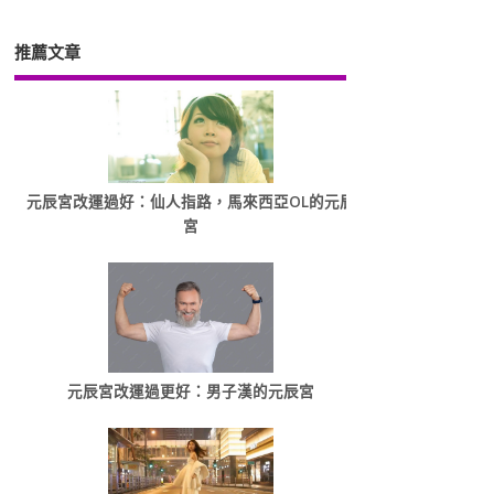
推薦文章
元辰宮改運過好：仙人指路，馬來西亞OL的元辰
宮
元辰宮改運過更好：男子漢的元辰宮