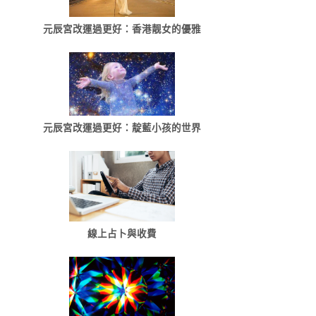
元辰宮改運過更好：香港靓女的優雅
元辰宮改運過更好：靛藍小孩的世界
線上占卜與收費