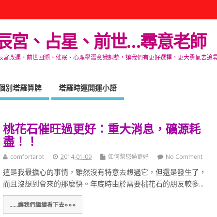
辰宮、占星、前世…尋意老師
改運、前世回溯、催眠、心理學潛意識調整，讓我們有更好選擇，更大勇氣去追尋生命的自在
個別塔羅算牌
塔羅時運開運小語
桃花石催旺過更好：重大消息，礦源耗
盡！！
comfortarot
2014-01-09
如何幫您過更好
No Comment
這是我最擔心的事情，雖然沒有特意去想過它，但還是發生了，
而且沒想到會來的那麼快。年底時由於需要桃花石的朋友較多...
......讓我們繼續看下去»»»