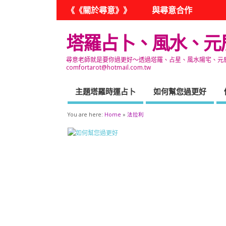
《《關於尋意》》
與尋意合作
塔羅占卜、風水、元
尋意老師就是要你過更好～透過塔羅、占星、風水陽宅、元辰宮
comfortarot@hotmail.com.tw
主題塔羅時運占卜
如何幫您過更好
You are here:
Home
»
法拉利