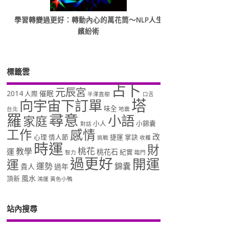
學習轉變過更好：轉動內心的萬花筒～NLP人生
繽紛術
標籤雲
占卜
元辰宮
2014
催眠
人際
半澤直樹
口舌
塔
向宇宙下訂單
味全
台北
地震
羅
尋意
小語
家庭
小人
小錦囊
對話
工作
感情
改
心理
情人節
捷運
掌訣
挑戰
收穫
時運
財
桃花
教學
運
桃花石
紀實
智力
臨門
過更好
開運
運
運勢
錦囊
貴人
過年
風水
頂新
鴻運
黃色小鴨
站內搜尋