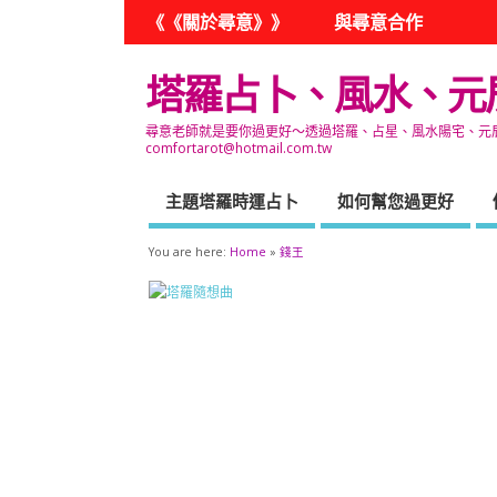
《《關於尋意》》
與尋意合作
塔羅占卜、風水、元
尋意老師就是要你過更好～透過塔羅、占星、風水陽宅、元辰宮
comfortarot@hotmail.com.tw
主題塔羅時運占卜
如何幫您過更好
You are here:
Home
»
錢王