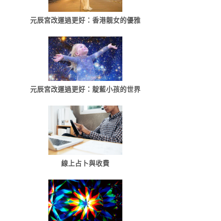
元辰宮改運過更好：香港靓女的優雅
元辰宮改運過更好：靛藍小孩的世界
線上占卜與收費