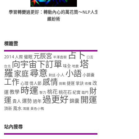
學習轉變過更好：轉動內心的萬花筒～NLP人生
繽紛術
標籤雲
占卜
元辰宮
2014
催眠
人際
半澤直樹
口舌
塔
向宇宙下訂單
味全
台北
地震
羅
尋意
小語
家庭
小人
小錦囊
對話
工作
感情
改
心理
情人節
捷運
掌訣
挑戰
收穫
時運
財
桃花
教學
運
桃花石
紀實
智力
臨門
過更好
開運
運
運勢
錦囊
貴人
過年
風水
頂新
鴻運
黃色小鴨
站內搜尋