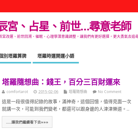
辰宮、占星、前世…尋意老師
改運、前世回溯、催眠、心理學潛意識調整，讓我們有更好選擇，更大勇氣去追尋生命的自在
個別塔羅算牌
塔羅時運開運小語
塔羅隨想曲：錢王，百分三百財運來
comfortarot
2015-02-06
塔羅隨想曲
No Comment
這是一段很值得記錄的故事，滿神奇，這個回憶，值得見面一次
就講一次，可能到我們變老，都還可以跟身邊的人津津樂道。...
......讓我們繼續看下去»»»