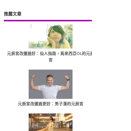
推薦文章
元辰宮改運過好：仙人指路，馬來西亞OL的元辰
宮
元辰宮改運過更好：男子漢的元辰宮