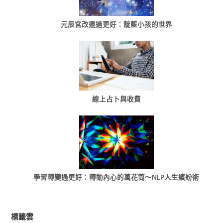
元辰宮改運過更好：靛藍小孩的世界
線上占卜與收費
學習轉變過更好：轉動內心的萬花筒～NLP人生繽紛術
標籤雲