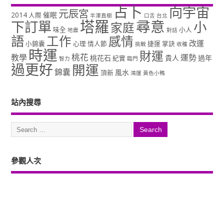
占卜
向宇宙
元辰宮
2014
催眠
人際
半澤直樹
口舌
台北
塔羅
尋意
下訂單
小
家庭
味全
小人
地震
對話
語
工作
感情
改運
小錦囊
心理
情人節
捷運
掌訣
挑戰
收穫
時運
財運
桃花
教學
運勢
桃花石
貴人
過年
紀實
智力
臨門
過更好
開運
錦囊
風水
頂新
鴻運
黃色小鴨
站內搜尋
參觀人次