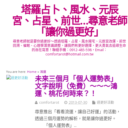
塔羅占卜、風水、元辰
宮、占星、前世…尋意老師
「讓你過更好」
尋意老師就是要你過更好～透過塔羅、占星、風水陽宅、元辰宮改運、前世
回溯、催眠、心理學潛意識調整，讓我們有更好選擇，更大勇氣去追尋生命
的自在寫意！聯絡手機：0912-485-598，Email：
comfortarot@hotmail.com.tw
You are here:
Home
»
鴻運
未來三個月「個人運勢表」
文字說明（免費）～～～鴻
運、桃花何時來？！
comfortarot
2013-07-30
過更好活動
尋意推出「看看流運，讓自己好運」的活動，
透過三個月運勢的解析，就是讓你過更好。
「個人運勢表」...