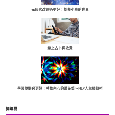
元辰宮改運過更好：靛藍小孩的世界
線上占卜與收費
學習轉變過更好：轉動內心的萬花筒～NLP人生繽紛術
標籤雲