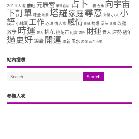
占卜
向宇宙
元辰宮
2014
催眠
人際
半澤直樹
口舌
台北
塔羅
尋意
下訂單
小
家庭
味全
小人
地震
對話
語
工作
感情
改運
小錦囊
心理
情人節
捷運
掌訣
挑戰
收穫
時運
財運
桃花
教學
運勢
桃花石
貴人
過年
紀實
智力
臨門
過更好
開運
錦囊
風水
頂新
鴻運
黃色小鴨
站內搜尋
參觀人次
Copyright ©2026. 塔羅占卜、風水、元辰宮、占星、前世...尋意老師「讓你