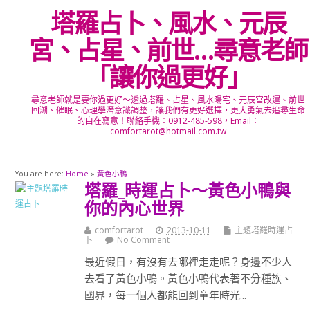
塔羅占卜、風水、元辰
宮、占星、前世…尋意老師
「讓你過更好」
尋意老師就是要你過更好～透過塔羅、占星、風水陽宅、元辰宮改運、前世
回溯、催眠、心理學潛意識調整，讓我們有更好選擇，更大勇氣去追尋生命
的自在寫意！聯絡手機：0912-485-598，Email：
comfortarot@hotmail.com.tw
You are here:
Home
»
黃色小鴨
塔羅_時運占卜～黃色小鴨與
你的內心世界
comfortarot
2013-10-11
主題塔羅時運占
卜
No Comment
最近假日，有沒有去哪裡走走呢？身邊不少人
去看了黃色小鴨。黃色小鴨代表著不分種族、
國界，每一個人都能回到童年時光...