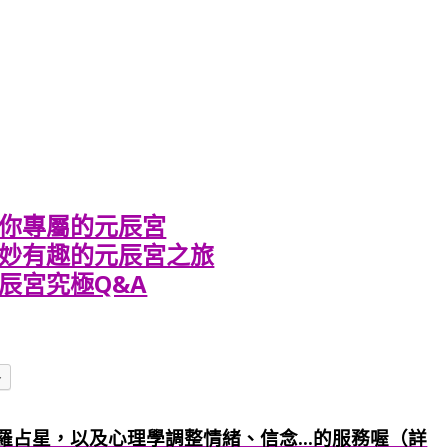
你專屬的元辰宮
妙有趣的元辰宮之旅
辰宮究極Q&A
多
羅占星，以及心理學調整情緒、信念...的服務喔（詳