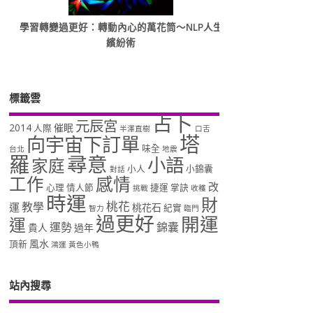
學習轉變過更好：轉動內心的萬花筒～NLP人生
繽紛術
標籤雲
占卜
元辰宮
2014
催眠
人際
半澤直樹
口舌
塔
向宇宙下訂單
味全
台北
地震
羅
尋意
小語
家庭
小人
小錦囊
對話
工作
感情
改
心理
情人節
捷運
掌訣
挑戰
收穫
時運
財
桃花
教學
運
桃花石
紀實
智力
臨門
過更好
開運
運
運勢
錦囊
貴人
過年
風水
頂新
鴻運
黃色小鴨
站內搜尋