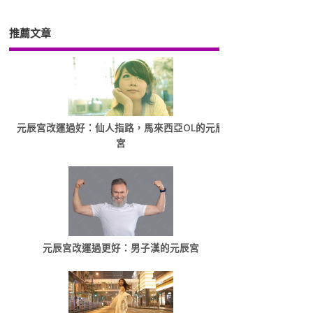
推薦文章
元辰宮改運過好：仙人指路，馬來西亞OL的元辰
宮
元辰宮改運過更好：男子漢的元辰宮