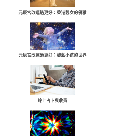
元辰宮改運過更好：香港靓女的優雅
元辰宮改運過更好：靛藍小孩的世界
線上占卜與收費