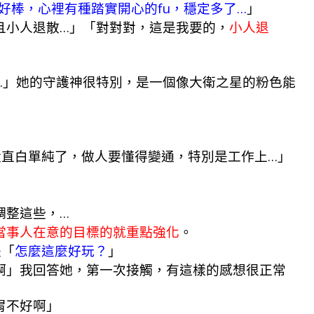
好棒，心裡有種踏實開心的fu，穩定多了…
」
且小人退散…」「對對對，這是我要的，
小人退
…」她的守護神很特別，是一個像大衛之星的粉色能
」
是太直白單純了，做人要懂得變通，特別是工作上…」
調整這些，…
當事人在意的目標的就重點強化
。
是「
怎麼這麼好玩？
」
啊」我回答她，第一次接觸，有這樣的感想很正常
胃不好啊」