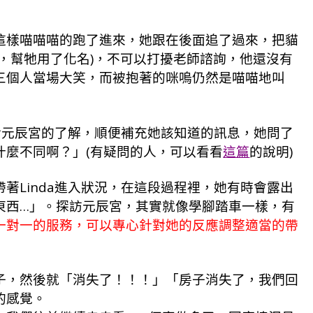
這樣喵喵喵的跑了進來，她跟在後面追了過來，把貓
，幫牠用了化名)，不可以打擾老師諮詢，他還沒有
三個人當場大笑，而被抱著的咪嗚仍然是喵喵地叫
她對元辰宮的了解，順便補充她該知道的訊息，她問了
什麼不同啊？」(有疑問的人，可以看看
這篇
的說明)
著Linda進入狀況，在這段過程裡，她有時會露出
東西…」。探訪元辰宮，其實就像學腳踏車一樣，有
一對一的服務，可以專心針對她的反應調整適當的帶
子，然後就「消失了！！！」「房子消失了，我們回
的感覺。