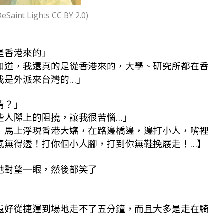
t Lights CC BY 2.0)
是香港來的」
知道，我還真的是從香港來的，大學、研究所都在香
我是外派來台灣的…」
情？」
些人際上的阻撓，讓我很苦惱…」
，馬上浮現香港大嬸，在路邊橋邊，邊打小人，嘴裡
氣無得透！打你個小人腳，打到你無鞋挽屐走！…】
她對望一眼，然後都笑了
」
還好從捷運到場地走不了五分鐘，而且大多是走在騎