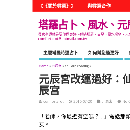
《《關於尋意》》
與尋意合作
塔羅占卜、風水、元
尋意老師就是要你過更好～透過塔羅、占星、風水陽宅、元辰宮
comfortarot@hotmail.com.tw
主題塔羅時運占卜
如何幫您過更好
Home
»
元辰宮
» You are reading »
元辰宮改運過好：仙
辰宮
comfortarot
2016-07-20
元辰宮
No 
「老師，你最近有空嗎？…」電話那
友。