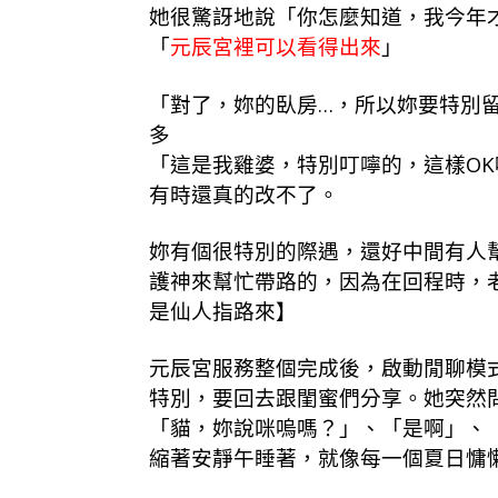
她很驚訝地說「你怎麼知道，我今年
「
元辰宮裡可以看得出來
」
「對了，妳的臥房…，所以妳要特別留
多
「這是我雞婆，特別叮嚀的，這樣O
有時還真的改不了。
妳有個很特別的際遇，還好中間有人
護神來幫忙帶路的，因為在回程時，
是仙人指路來】
元辰宮服務整個完成後，啟動閒聊模式
特別，要回去跟閨蜜們分享。她突然
「貓，妳說咪嗚嗎？」、
「是啊」、
縮著安靜午睡著，就像每一個夏日慵