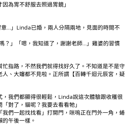
才因為胃不舒服去照過胃鏡」
意…」Linda已婚，兩人分隔兩地，見面的時間不
K嗎？」「嗯，我知道了，謝謝老師…」雞婆的習慣
幫忙指路，不然我們就得找好久了。不知道是不是守
老人、大嬸都不見啦。正所謂【百轉千迴元辰宮，疑
，我們都顯得很輕鬆，Linda說這次體驗跟收穫很
問「對了，貓呢？我要去看看牠」
「我們一起找找看」打開門，咪嗚正在門外一角，蜷
懶的午後一樣。