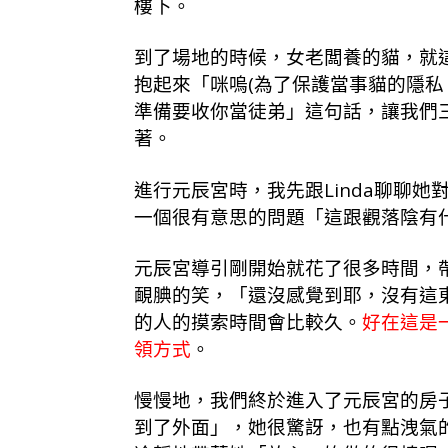
樓下。
到了場地的時候，女老闆養的貓，就
抱起來「咪嗚(為了保護當事貓的隱私
準備要收你當徒弟」這句話，讓我們
著。
進行元辰宮時，我先跟Linda聊聊
一個很有意思的問題「這跟觀落陰有
元辰宮導引剛開始就花了很多時間，帶
靦腆的笑，「還沒感覺到耶，沒有這
的人的摸索時間會比較久。
好在這是
領方式
。
慢慢地，我們終於進入了元辰宮的房
到了外面」，她很驚訝，也有點洩氣