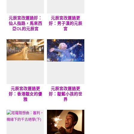
元辰宮改運過好：
元辰宮改運過更
仙人指路，馬來西
好：男子漢的元辰
亞OL的元辰宮
宮
元辰宮改運過更
元辰宮改運過更
好：香港靓女的優
好：靛藍小孩的世
雅
界