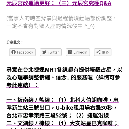
元辰宮改運過更好：（三）元辰宮究極Q&A
(當事人的時空背景與過程情境經過部份調整，
一定不會有對號入座的情況發生 ^_^)
分享此文：
Facebook
Twitter
LinkedIn
更多
尋意在台北捷運MRT各線都有提供塔羅占星，以
及心理學調整情緒、信念...的服務喔（詳情可參
考此連結）：
一、板南線 / 藍線：（1）北科大伯朗咖啡，忠
孝新生站三號出口，U-bike租用場右邊30秒，
台北市忠孝東路三段52號；（2）捷運沿線
二、文湖線 / 棕線：（1）大安站星巴克咖啡；