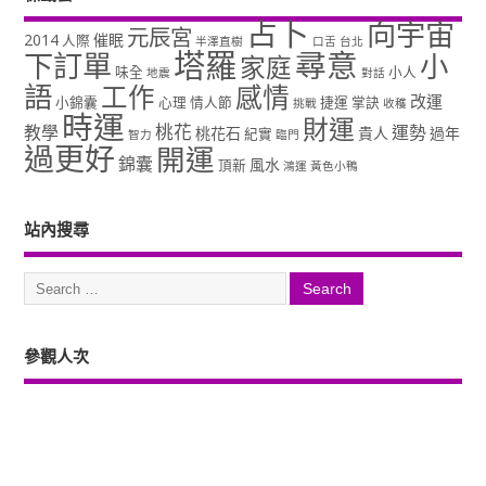
占卜
向宇宙
元辰宮
2014
催眠
人際
半澤直樹
口舌
台北
塔羅
尋意
下訂單
小
家庭
味全
小人
地震
對話
語
工作
感情
改運
小錦囊
心理
情人節
捷運
掌訣
挑戰
收穫
時運
財運
桃花
教學
運勢
桃花石
貴人
過年
紀實
智力
臨門
過更好
開運
錦囊
風水
頂新
鴻運
黃色小鴨
站內搜尋
參觀人次