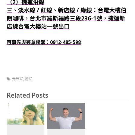
（2）捷運沿線
三、淡水線 / 紅線、新店線 / 綠線：台電大樓伯
朗咖啡，台北市羅斯福路三段236-1號，捷運新
店線台電大樓站一號出口
可事先與尋意聯繫：0912-485-598
元辰宮
,
管家
Related Posts