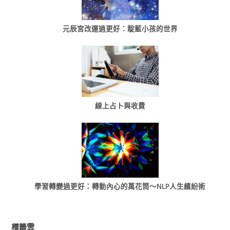
元辰宮改運過更好：靛藍小孩的世界
線上占卜與收費
學習轉變過更好：轉動內心的萬花筒～NLP人生繽紛術
標籤雲