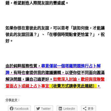
錯，希望創造人際間友誼的豐盛感。
如果你很在意彼此的友誼，可以思考「該如何做，才能讓
彼此的友誼回溫？」、「在哪個時間點會更恰當？」，祝
好。
由於純粹服務性質，
尋意僅就一個塔羅問題進行占卜解
牌
，有時也會提供我的建議邏輯，以便你從不同面向圓滿
解決問題，讓自己過更好。
如需深入討論，歡迎與我聯繫
當面占卜或線上占卜事宜
（收費方式請參見此連結）
。
分享此文：
Facebook
Twitter
LinkedIn
更多