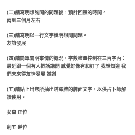
(二)請寫明想詢問的問題後，預計回饋的時間。
兩到三個月左右
(三)請寫明以一行文字說明想問問題。
友誼發展
(四)請簡單寫明事情的概況，字數盡量控制在三百字內：
最近跟一個有人把話講開 感覺好像有和好了 我想知道 我
們未來得友情發展 謝謝
(五)請貼上出您所抽出塔羅牌的牌面文字，以供占卜師解
讀使用。
女皇 正位
劍五 逆位