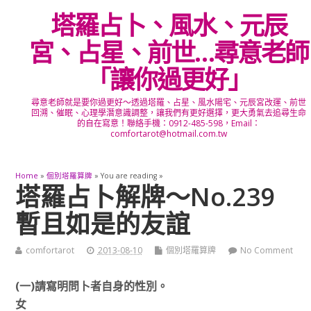
塔羅占卜、風水、元辰
宮、占星、前世…尋意老師
「讓你過更好」
尋意老師就是要你過更好～透過塔羅、占星、風水陽宅、元辰宮改運、前世
回溯、催眠、心理學潛意識調整，讓我們有更好選擇，更大勇氣去追尋生命
的自在寫意！聯絡手機：0912-485-598，Email：
comfortarot@hotmail.com.tw
Home
»
個別塔羅算牌
» You are reading »
塔羅占卜解牌～No.239
暫且如是的友誼
comfortarot
2013-08-10
個別塔羅算牌
No Comment
(一)請寫明問卜者自身的性別。
女