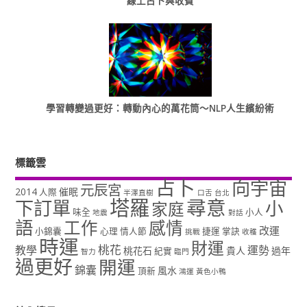
線上占卜與收費
學習轉變過更好：轉動內心的萬花筒～NLP人生繽紛術
標籤雲
占卜
向宇宙
元辰宮
2014
催眠
人際
半澤直樹
口舌
台北
塔羅
尋意
下訂單
小
家庭
味全
小人
地震
對話
語
工作
感情
改運
小錦囊
心理
情人節
捷運
掌訣
挑戰
收穫
時運
財運
桃花
教學
運勢
桃花石
貴人
過年
紀實
智力
臨門
過更好
開運
錦囊
風水
頂新
鴻運
黃色小鴨