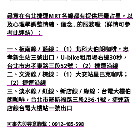
尋意在台北捷運MRT各線都有提供塔羅占星，以
及心理學調整情緒、信念...的服務喔（詳情可參
考此連結）：
一、板南線 / 藍線：（1）北科大伯朗咖啡，忠
孝新生站三號出口，U-bike租用場右邊30秒，
台北市忠孝東路三段52號；（2）捷運沿線
二、文湖線 / 棕線：（1）大安站星巴克咖啡；
（2）捷運沿線
三、淡水線 / 紅線、新店線 / 綠線：台電大樓伯
朗咖啡，台北市羅斯福路三段236-1號，捷運新
店線台電大樓站一號出口
可事先與尋意聯繫：0912-485-598