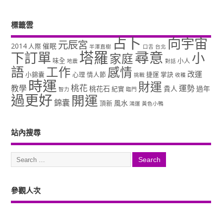
標籤雲
占卜
向宇宙
元辰宮
2014
催眠
人際
半澤直樹
口舌
台北
塔羅
尋意
下訂單
小
家庭
味全
小人
地震
對話
語
工作
感情
改運
小錦囊
心理
情人節
捷運
掌訣
挑戰
收穫
時運
財運
桃花
教學
運勢
桃花石
貴人
過年
紀實
智力
臨門
過更好
開運
錦囊
風水
頂新
鴻運
黃色小鴨
站內搜尋
參觀人次