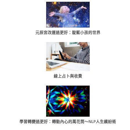
元辰宮改運過更好：靛藍小孩的世界
線上占卜與收費
學習轉變過更好：轉動內心的萬花筒～NLP人生繽紛術