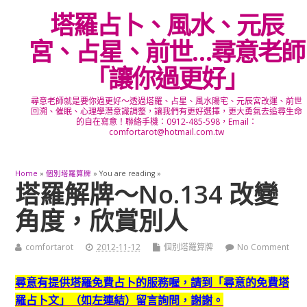
塔羅占卜、風水、元辰
宮、占星、前世…尋意老師
「讓你過更好」
尋意老師就是要你過更好～透過塔羅、占星、風水陽宅、元辰宮改運、前世
回溯、催眠、心理學潛意識調整，讓我們有更好選擇，更大勇氣去追尋生命
的自在寫意！聯絡手機：0912-485-598，Email：
comfortarot@hotmail.com.tw
Home
»
個別塔羅算牌
» You are reading »
塔羅解牌～No.134 改變
角度，欣賞別人
comfortarot
2012-11-12
個別塔羅算牌
No Comment
尋意有提供塔羅免費占卜的服務喔，
請到「尋意的免費塔
羅占卜文」（如左連結）留言詢問，謝謝。