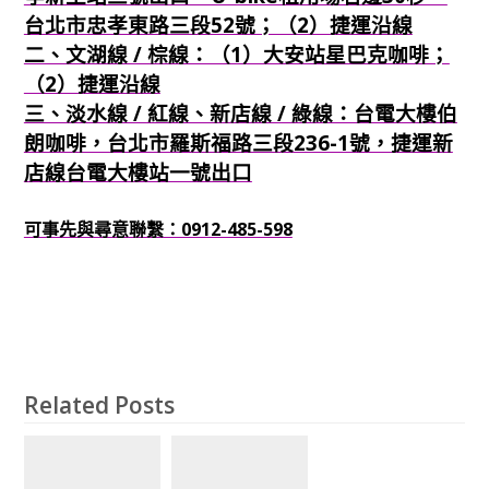
台北市忠孝東路三段52號；（2）捷運沿線
二、文湖線 / 棕線：（1）大安站星巴克咖啡；
（2）捷運沿線
三、淡水線 / 紅線、新店線 / 綠線：台電大樓伯
朗咖啡，台北市羅斯福路三段236-1號，捷運新
店線台電大樓站一號出口
可事先與尋意聯繫：0912-485-598
Related Posts