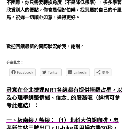
不困難，你只需要轉換角度（不是降低標準），多多學著
欣賞別人的優點，你會是個好伯樂，找到屬於自己的千里
馬。祝妳一切順心如意，過得更好。
歡迎回饋最新的實際狀況給我，謝謝。
分享此文：
Facebook
Twitter
LinkedIn
更多
尋意在台北捷運MRT各線都有提供塔羅占星，以
及心理學調整情緒、信念...的服務喔（詳情可參
考此連結）：
一、板南線 / 藍線：（1）北科大伯朗咖啡，忠
孝新生站三號出口，U-bike租用場右邊30秒，