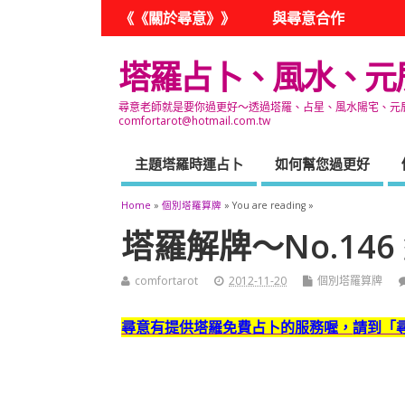
《《關於尋意》》
與尋意合作
塔羅占卜、風水、元
尋意老師就是要你過更好～透過塔羅、占星、風水陽宅、元辰宮
comfortarot@hotmail.com.tw
主題塔羅時運占卜
如何幫您過更好
Home
»
個別塔羅算牌
» You are reading »
塔羅解牌～No.14
comfortarot
2012-11-20
個別塔羅算牌
尋意有提供塔羅免費占卜的服務喔，
請到「