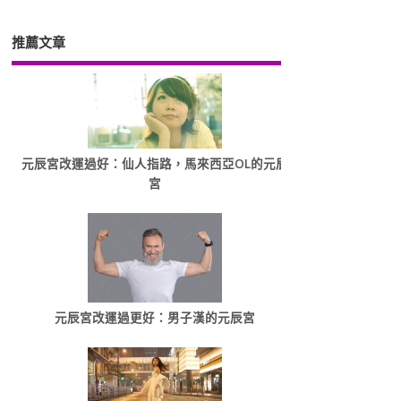
推薦文章
元辰宮改運過好：仙人指路，馬來西亞OL的元辰
宮
元辰宮改運過更好：男子漢的元辰宮