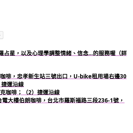
多
羅占星，以及心理學調整情緒、信念...的服務喔（詳
咖啡，忠孝新生站三號出口，U-bike租用場右邊30
）捷運沿線
巴克咖啡；
（2）捷運沿線
：台電大樓伯朗咖啡，台北市羅斯福路三段236-1號，