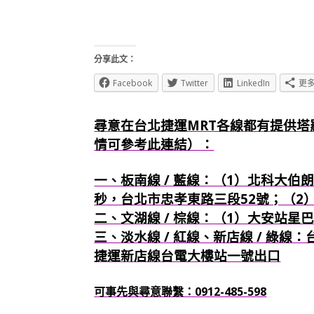
分享此文：
Facebook
Twitter
LinkedIn
更
尋意在台北捷運MRT各線都有提供塔
情可參考此連結）：
一、板南線 / 藍線：（1）北科大伯朗
秒，台北市忠孝東路三段52號；（2
二、文湖線 / 棕線：（1）大安站星
三、淡水線 / 紅線、新店線 / 綠線
捷運新店線台電大樓站一號出口
可事先與尋意聯繫：0912-485-598