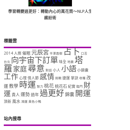
學習轉變過更好：轉動內心的萬花筒～NLP人生
繽紛術
標籤雲
占卜
元辰宮
2014
催眠
人際
半澤直樹
口舌
塔
向宇宙下訂單
味全
台北
地震
羅
尋意
小語
家庭
小人
小錦囊
對話
工作
感情
改
心理
情人節
捷運
掌訣
挑戰
收穫
時運
財
桃花
教學
運
桃花石
紀實
智力
臨門
過更好
開運
運
運勢
錦囊
貴人
過年
風水
頂新
鴻運
黃色小鴨
站內搜尋