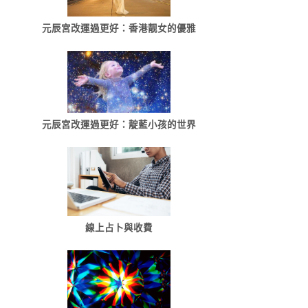
元辰宮改運過更好：香港靓女的優雅
元辰宮改運過更好：靛藍小孩的世界
線上占卜與收費