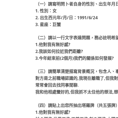
（一）請寫明問卜者自身的性別、出生年月
1. 性別：女
2. 出生西元年/月/日：1991/6/24
3. 星座：巨蟹
（二）請以一行文字表達問題，務必註明希望
1.他對我有無好感?
2.我該如何拉近我們距離?
3.今年結束前(2個月)我們的關係如何發展?
（三）請簡單清楚描寫背景概況，包含人、事
對方是之前職場認識的,我現在離職了,但我
常常會回去找同事閒聊.
我和他相處蠻好的,但我抓不太住他的想法,想
（四）請貼上出您所抽出塔羅牌（共五張牌
1.他對我有無好感?