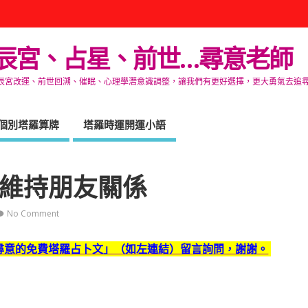
辰宮、占星、前世…尋意老師
改運、前世回溯、催眠、心理學潛意識調整，讓我們有更好選擇，更大勇氣去追尋生命的自在
個別塔羅算牌
塔羅時運開運小語
6 維持朋友關係
No Comment
尋意的免費塔羅占卜文」（如左連結）留言詢問，謝謝。