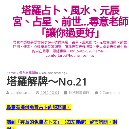
塔羅占卜、風水、元辰
宮、占星、前世…尋意老師
「讓你過更好」
尋意老師就是要你過更好～透過塔羅、占星、風水陽宅、元辰宮改運、前世
回溯、催眠、心理學潛意識調整，讓我們有更好選擇，更大勇氣去追尋生命
的自在寫意！聯絡手機：0912-485-598，Email：
comfortarot@hotmail.com.tw
Home
»
個別塔羅算牌
» You are reading »
塔羅解牌～No.21
comfortarot
2012-10-04
個別塔羅算牌
2 Comments
尋意
有提供免費占卜的服務喔，
請到「尋意的免費占卜文」（如左連結）留言詢問，謝