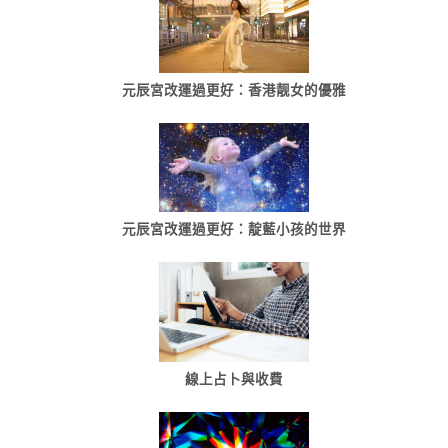
元辰宮改運過更好：香港靓女的優雅
元辰宮改運過更好：靛藍小孩的世界
線上占卜與收費