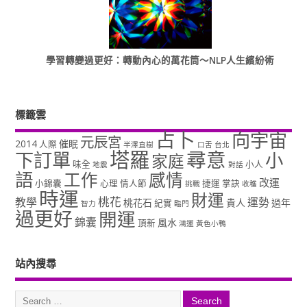
學習轉變過更好：轉動內心的萬花筒～NLP人生繽紛術
標籤雲
占卜
向宇宙
元辰宮
2014
催眠
人際
半澤直樹
口舌
台北
塔羅
尋意
下訂單
小
家庭
味全
小人
地震
對話
語
工作
感情
改運
小錦囊
心理
情人節
捷運
掌訣
挑戰
收穫
時運
財運
桃花
教學
運勢
桃花石
貴人
過年
紀實
智力
臨門
過更好
開運
錦囊
風水
頂新
鴻運
黃色小鴨
站內搜尋