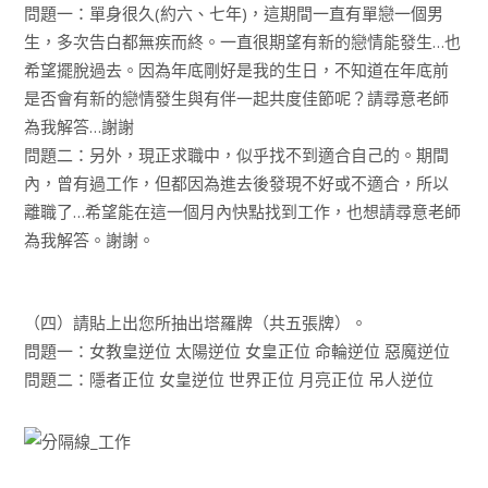
問題一：單身很久(約六、七年)，這期間一直有單戀一個男
生，多次告白都無疾而終。一直很期望有新的戀情能發生…也
希望擺脫過去。因為年底剛好是我的生日，不知道在年底前
是否會有新的戀情發生與有伴一起共度佳節呢？請尋意老師
為我解答…謝謝
問題二：另外，現正求職中，似乎找不到適合自己的。期間
內，曾有過工作，但都因為進去後發現不好或不適合，所以
離職了…希望能在這一個月內快點找到工作，也想請尋意老師
為我解答。謝謝。
（四）請貼上出您所抽出塔羅牌（共五張牌）。
問題一：女教皇逆位 太陽逆位 女皇正位 命輪逆位 惡魔逆位
問題二：隱者正位 女皇逆位 世界正位 月亮正位 吊人逆位