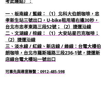
考此連結）：
一、板南線 / 藍線：（1）北科大伯朗咖啡，忠
孝新生站三號出口，U-bike租用場右邊30秒，
台北市忠孝東路三段52號；（2）捷運沿線
二、文湖線 / 棕線：（1）大安站星巴克咖啡；
（2）捷運沿線
三、淡水線 / 紅線、新店線 / 綠線：台電大樓伯
朗咖啡，台北市羅斯福路三段236-1號，捷運新
店線台電大樓站一號出口
可事先與尋意聯繫：0912-485-598