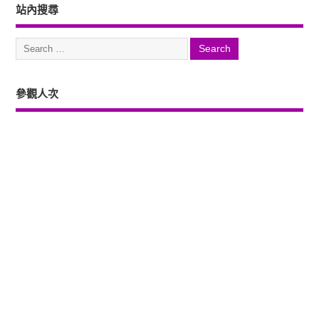
站內搜尋
參觀人次
Copyright ©2026. 塔羅占卜、風水、元辰宮、占星、前世...尋意老師「讓你
過更好」