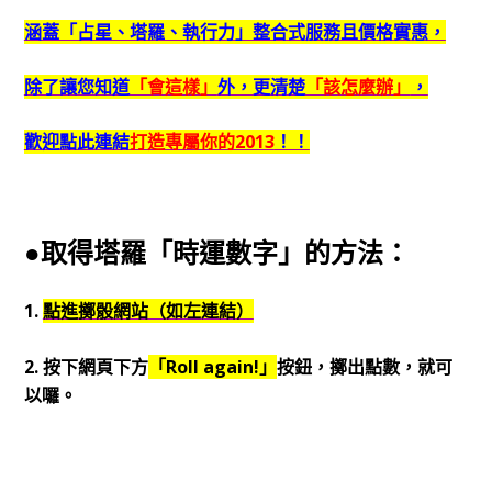
涵蓋「占星、塔羅、執行力」整合式服務且價格實惠，
除了讓您知道
「會這樣」
外，更清楚
「該怎麼辦」
，
歡迎點此連結
打造專屬你的2013
！！
●取得塔羅「時運數字」的方法：
1.
點進擲骰網站（如左連結）
2. 按下網頁下方
「Roll again!」
按鈕，擲出點數，就可
以囉。