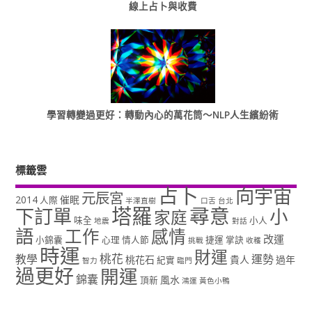
線上占卜與收費
學習轉變過更好：轉動內心的萬花筒～NLP人生繽紛術
標籤雲
占卜
向宇宙
元辰宮
2014
催眠
人際
半澤直樹
口舌
台北
塔羅
尋意
下訂單
小
家庭
味全
小人
地震
對話
語
工作
感情
改運
小錦囊
心理
情人節
捷運
掌訣
挑戰
收穫
時運
財運
桃花
教學
運勢
桃花石
貴人
過年
紀實
智力
臨門
過更好
開運
錦囊
風水
頂新
鴻運
黃色小鴨