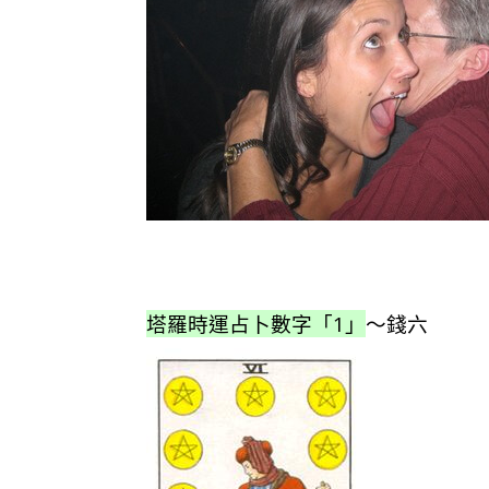
塔羅時運占卜數字「1」
～錢六