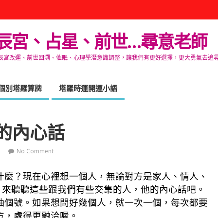
辰宮、占星、前世…尋意老師
改運、前世回溯、催眠、心理學潛意識調整，讓我們有更好選擇，更大勇氣去追尋生命的自在
個別塔羅算牌
塔羅時運開運小語
的內心話
No Comment
什麼？現在心裡想一個人，無論對方是家人、情人、
。來聽聽這些跟我們有些交集的人，他的內心話吧。
抽個號。如果想問好幾個人，就一次一個，每次都要
方，處得更融洽喔。