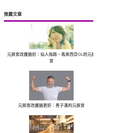
推薦文章
元辰宮改運過好：仙人指路，馬來西亞OL的元辰
宮
元辰宮改運過更好：男子漢的元辰宮