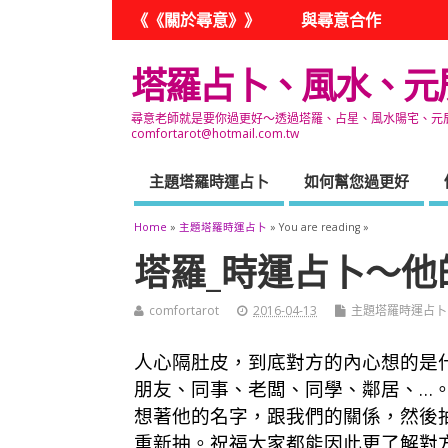
《《關於尋意》》
與尋意合作
塔羅占卜、風水、元
尋意老師就是要你過更好～透過塔羅、占星、風水陽宅、元辰宮
comfortarot@hotmail.com.tw
主題塔羅時運占卜
如何幫您過更好
Home
»
主題塔羅時運占卜
» You are reading »
塔羅_時運占卜～他
comfortarot
2016-04-13
主題塔羅時運占卜
人心隔肚皮，到底對方的內心想的是
朋友、同事、老闆、同學、鄰居、…
想著他的名字，跟我們的關係，然後
重新抽。祝福大家都能因此更了解對