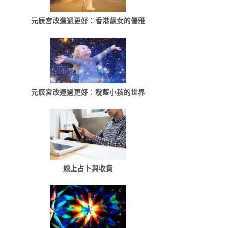
元辰宮改運過更好：香港靓女的優雅
元辰宮改運過更好：靛藍小孩的世界
線上占卜與收費