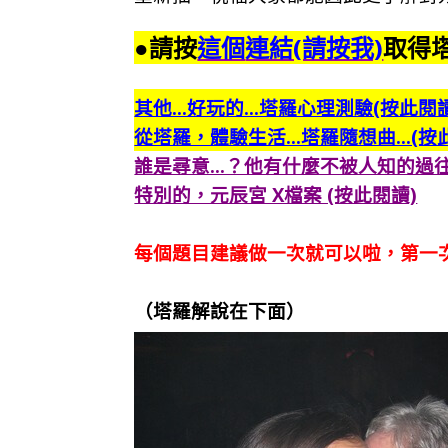
●請按
這個
連結(請按我)
取得
其他…好玩的…塔羅心理測驗(按此閱讀
從塔羅，體驗生活…塔羅隨想曲…(按
誰是尋意…？他有什麼不被人知的過
特別的，元辰宮 X檔案 (按此閱讀)
每個題目建議做一次就可以啦，第一
（塔羅解說在下面）