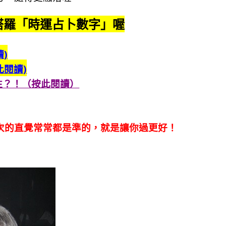
塔羅「時運占卜數字」喔
)
此閱讀)
往？！（按此閱讀）
次的直覺常常都是準的，就是讓你過更好！