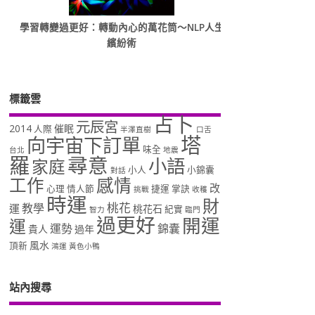
學習轉變過更好：轉動內心的萬花筒～NLP人生
繽紛術
標籤雲
占卜
元辰宮
2014
催眠
人際
半澤直樹
口舌
塔
向宇宙下訂單
味全
台北
地震
羅
尋意
小語
家庭
小人
小錦囊
對話
工作
感情
改
心理
情人節
捷運
掌訣
挑戰
收穫
時運
財
桃花
教學
運
桃花石
紀實
智力
臨門
過更好
開運
運
運勢
錦囊
貴人
過年
風水
頂新
鴻運
黃色小鴨
站內搜尋