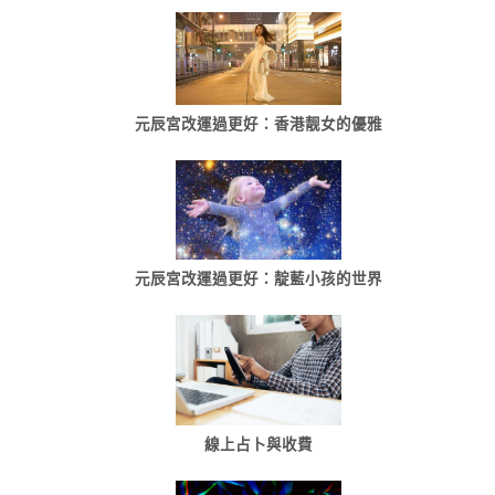
元辰宮改運過更好：香港靓女的優雅
元辰宮改運過更好：靛藍小孩的世界
線上占卜與收費