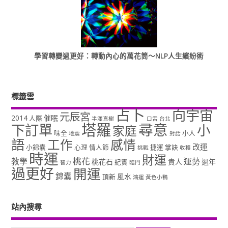
學習轉變過更好：轉動內心的萬花筒～NLP人生繽紛術
標籤雲
占卜
向宇宙
元辰宮
2014
催眠
人際
半澤直樹
口舌
台北
塔羅
尋意
下訂單
小
家庭
味全
小人
地震
對話
語
工作
感情
改運
小錦囊
心理
情人節
捷運
掌訣
挑戰
收穫
時運
財運
桃花
教學
運勢
桃花石
貴人
過年
紀實
智力
臨門
過更好
開運
錦囊
風水
頂新
鴻運
黃色小鴨
站內搜尋