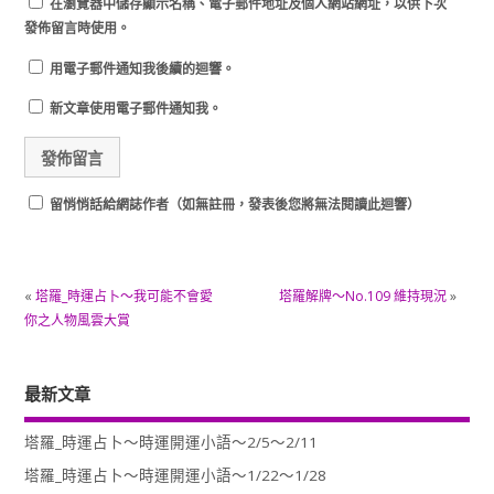
在
瀏覽器
中儲存顯示名稱、電子郵件地址及個人網站網址，以供下次
發佈留言時使用。
用電子郵件通知我後續的迴響。
新文章使用電子郵件通知我。
留悄悄話給網誌作者（如無註冊，發表後您將無法閱讀此迴響）
«
塔羅_時運占卜～我可能不會愛
塔羅解牌～No.109 維持現況
»
你之人物風雲大賞
最新文章
塔羅_時運占卜～時運開運小語～2/5～2/11
塔羅_時運占卜～時運開運小語～1/22～1/28