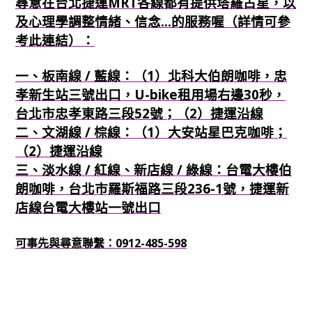
尋意在台北捷運MRT各線都有提供塔羅占星，以
及心理學調整情緒、信念...的服務喔（詳情可參
考此連結）：
一、板南線 / 藍線：（1）北科大伯朗咖啡，忠
孝新生站三號出口，U-bike租用場右邊30秒，
台北市忠孝東路三段52號；（2）捷運沿線
二、文湖線 / 棕線：（1）大安站星巴克咖啡；
（2）捷運沿線
三、淡水線 / 紅線、新店線 / 綠線：台電大樓伯
朗咖啡，台北市羅斯福路三段236-1號，捷運新
店線台電大樓站一號出口
可事先與尋意聯繫：0912-485-598