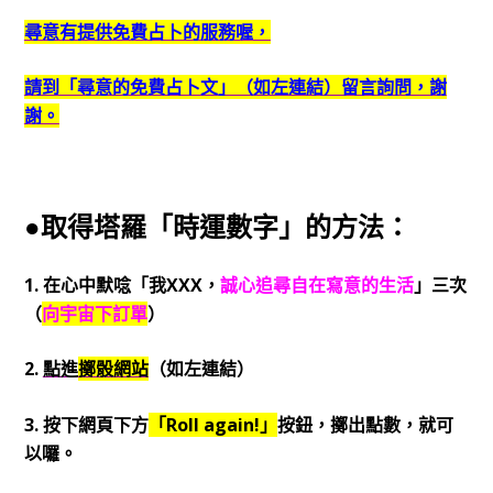
尋意有提供免費占卜的服務喔，
請到「尋意的免費占卜文」（如左連結）留言詢問，謝
謝。
●取得塔羅「時運數字」的方法：
1. 在心中默唸「我XXX，
誠心追尋自在寫意的生活
」三次
（
向宇宙下訂單
）
2.
點進
擲骰網站
（如左連結）
3. 按下網頁下方
「Roll again!」
按鈕，擲出點數，就可
以囉。