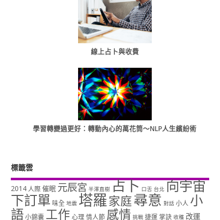
線上占卜與收費
學習轉變過更好：轉動內心的萬花筒～NLP人生繽紛術
標籤雲
占卜
向宇宙
元辰宮
2014
催眠
人際
半澤直樹
口舌
台北
塔羅
尋意
下訂單
小
家庭
味全
小人
地震
對話
語
工作
感情
改運
小錦囊
心理
情人節
捷運
掌訣
挑戰
收穫