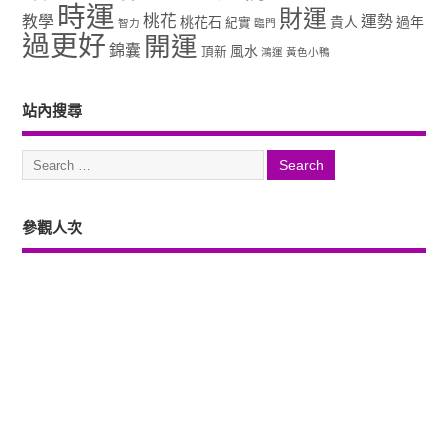
時運
財運
桃花
教學
運勢
桃花石
貴人
過年
紀實
智力
臨門
過更好
開運
錦囊
風水
頂新
鴻運
黃色小鴨
站內搜尋
參觀人次
Copyright ©2026. 塔羅占卜、風水、元辰宮、占星、前世...尋意老師「讓你
過更好」