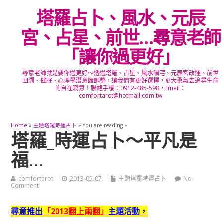
塔羅占卜、風水、元辰
宮、占星、前世…尋意老師
「讓你過更好」
尋意老師就是要你過更好～透過塔羅、占星、風水陽宅、元辰宮改運、前世
回溯、催眠、心理學潛意識調整，讓我們有更好選擇，更大勇氣去追尋生命
的自在寫意！聯絡手機：0912-485-598，Email：
comfortarot@hotmail.com.tw
Home
»
主題塔羅時運占卜
» You are reading »
塔羅_時運占卜～平凡是
福…
comfortarot
2013-05-07
主題塔羅時運占卜
No
Comment
尋意推出
「2013翻上兩翻」
主題活動，