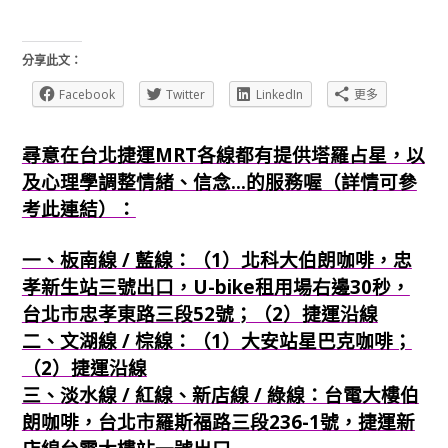
分享此文：
Facebook
Twitter
LinkedIn
更多
尋意在台北捷運MRT各線都有提供塔羅占星，以
及心理學調整情緒、信念...的服務喔（詳情可參
考此連結）：
一、板南線 / 藍線：（1）北科大伯朗咖啡，忠
孝新生站三號出口，U-bike租用場右邊30秒，
台北市忠孝東路三段52號；（2）捷運沿線
二、文湖線 / 棕線：（1）大安站星巴克咖啡；
（2）捷運沿線
三、淡水線 / 紅線、新店線 / 綠線：台電大樓伯
朗咖啡，台北市羅斯福路三段236-1號，捷運新