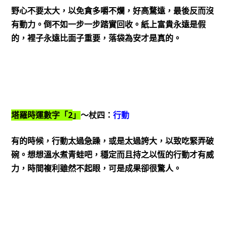
野心不要太大，以免貪多嚼不爛，好高騖遠，最後反而沒
有動力。倒不如一步一步踏實回收。紙上富貴永遠是假
的，裡子永遠比面子重要，落袋為安才是真的。
2
塔羅時運數字「
」
～杖四：
行動
有的時候，行動太過急躁，或是太過誇大，以致吃緊弄破
碗。想想溫水煮青蛙吧，穩定而且持之以恆的行動才有威
力，時間複利雖然不起眼，可是成果卻很驚人。