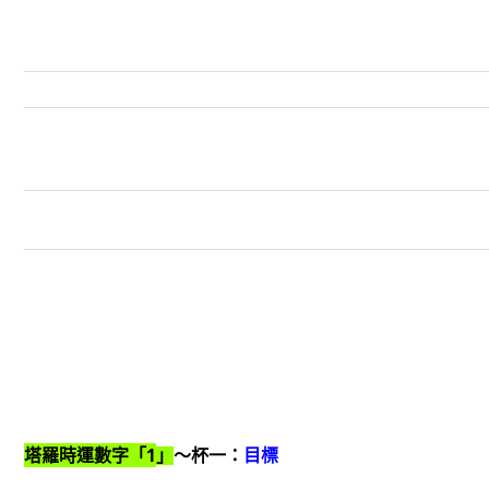
1
塔羅時運數字「
」
～杯一：
目標