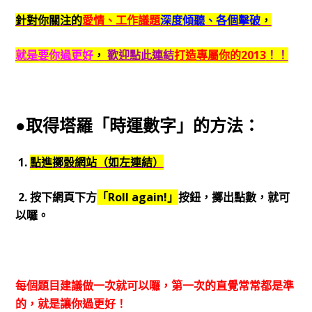
針對你關注的
愛情、工作議題
深度傾聽、各個擊破
，
就是要你過更好
，
歡迎點此連結
打造專屬你的2013
！！
●取得塔羅「時運數字」的方法：
1.
點進擲骰網站（如左連結）
2. 按下網頁下方
「Roll again!」
按鈕，擲出點數，就可
以囉。
每個題目建議做一次就可以囉，第一次的直覺常常都是準
的，就是讓你過更好！