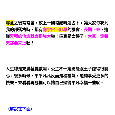
尋意
之後常常會，放上一則塔羅時運占卜，讓大家每次到
我的部落格時，都有
向宇宙下訂單
的機會，
長期下來
，這
樣
累積的信念就會很強大
啦！這真是太棒了，
大家一定每
天都要來逛
喔！
人生總是充滿著變數啊，公主不一定總能跟王子處得很開
心，很多時候，平平凡凡反而是種福氣，能夠享受更多的
快樂。來看看再哪裡可以讓自己過得平凡幸福一些呢。
（解說在下面）