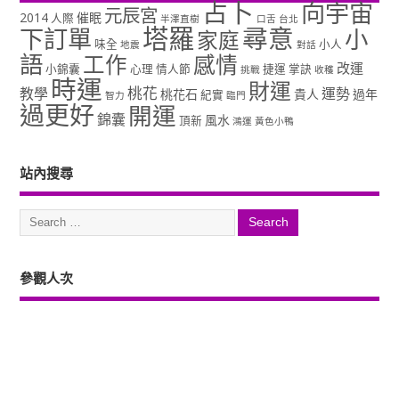
占卜
向宇宙
元辰宮
2014
催眠
人際
半澤直樹
口舌
台北
塔羅
尋意
下訂單
小
家庭
味全
小人
地震
對話
語
工作
感情
改運
小錦囊
心理
情人節
捷運
掌訣
挑戰
收穫
時運
財運
桃花
教學
運勢
桃花石
貴人
過年
紀實
智力
臨門
過更好
開運
錦囊
風水
頂新
鴻運
黃色小鴨
站內搜尋
參觀人次
Copyright ©2026. 塔羅占卜、風水、元辰宮、占星、前世...尋意老師「讓你