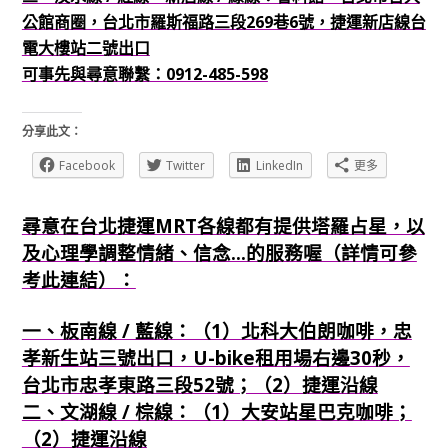
公館商圈，台北市羅斯福路三段269巷6號，捷運新店線台
電大樓站二號出口
可事先與尋意聯繫：0912-485-598
分享此文：
Facebook
Twitter
LinkedIn
更多
尋意在台北捷運MRT各線都有提供塔羅占星，以
及心理學調整情緒、信念...的服務喔（詳情可參
考此連結）：
一、板南線 / 藍線：（1）北科大伯朗咖啡，忠
孝新生站三號出口，U-bike租用場右邊30秒，
台北市忠孝東路三段52號；（2）捷運沿線
二、文湖線 / 棕線：（1）大安站星巴克咖啡；
（2）捷運沿線