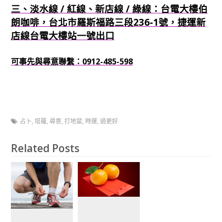
三、淡水線 / 紅線、新店線 / 綠線：台電大樓伯
朗咖啡，台北市羅斯福路三段236-1號，捷運新
店線台電大樓站一號出口
可事先與尋意聯繫：0912-485-598
占卜
,
塔羅
,
尋意
,
打地鼠
,
時運
,
過更好
Related Posts