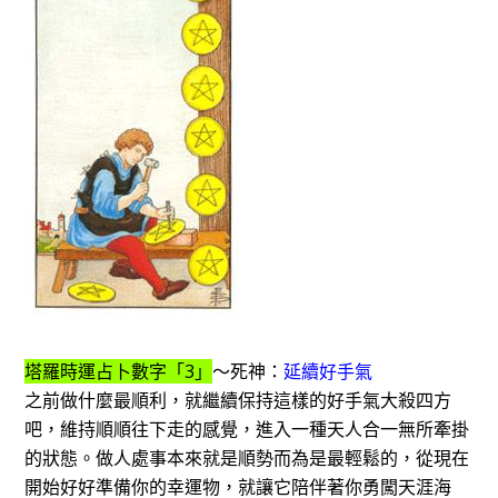
塔羅時運占卜數字「3」
～死神：
延續好手氣
之前做什麼最順利，就繼續保持這樣的好手氣大殺四方
吧，維持順順往下走的感覺，進入一種天人合一無所牽掛
的狀態。做人處事本來就是順勢而為是最輕鬆的，從現在
開始好好準備你的幸運物，就讓它陪伴著你勇闖天涯海