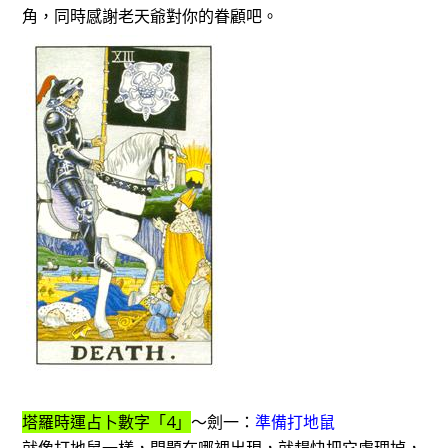
角，同時感謝老天爺對你的眷顧吧。
塔羅時運占卜數字「4」
～劍一：
準備打地鼠
就像打地鼠一樣，問題在哪裡出現，就趕快把它處理掉，