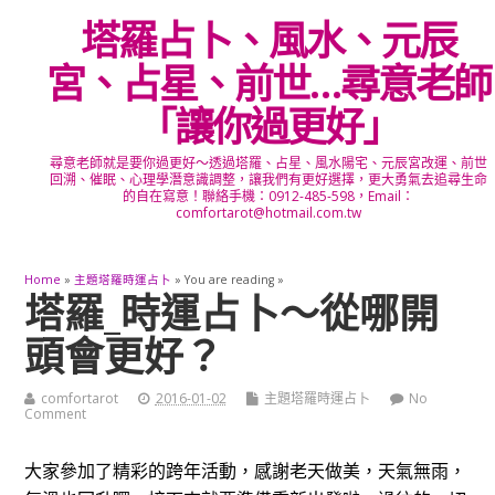
塔羅占卜、風水、元辰
宮、占星、前世…尋意老師
「讓你過更好」
尋意老師就是要你過更好～透過塔羅、占星、風水陽宅、元辰宮改運、前世
回溯、催眠、心理學潛意識調整，讓我們有更好選擇，更大勇氣去追尋生命
的自在寫意！聯絡手機：0912-485-598，Email：
comfortarot@hotmail.com.tw
Home
»
主題塔羅時運占卜
» You are reading »
塔羅_時運占卜～從哪開
頭會更好？
comfortarot
2016-01-02
主題塔羅時運占卜
No
Comment
大家參加了精彩的跨年活動，感謝老天做美，天氣無雨，