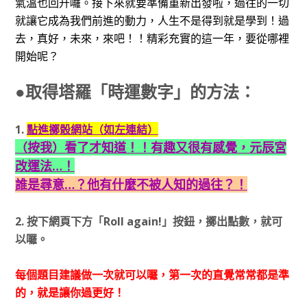
氣溫也回升囉。接下來就要準備重新出發啦，過往的一切
就讓它成為我們前進的動力，人生不是得到就是學到！過
去，真好，未來，來吧！！精彩充實的這一年，要從哪裡
開始呢？
●取得塔羅「時運數字」的方法：
1.
點進擲骰網站（如左連結）
（按我）看了才知道！！有趣又很有感覺，元辰宮
改運法…！
誰是尋意…？他有什麼不被人知的過往？！
2. 按下網頁下方
「Roll again!」
按鈕，擲出點數，就可
以囉。
每個題目建議做一次就可以囉，第一次的直覺常常都是準
的，就是讓你過更好！