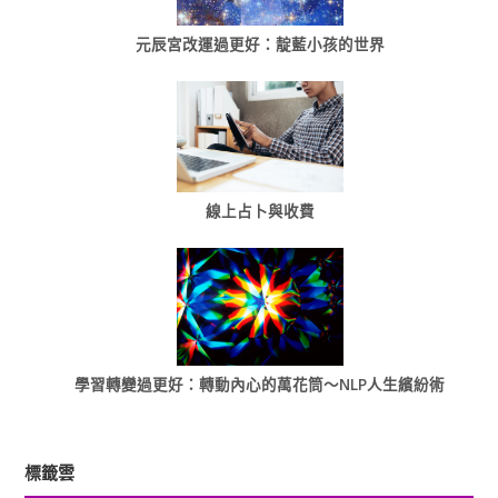
元辰宮改運過更好：靛藍小孩的世界
線上占卜與收費
學習轉變過更好：轉動內心的萬花筒～NLP人生繽紛術
標籤雲