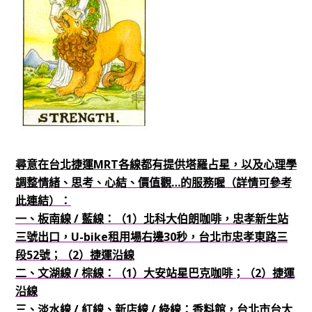
尋意在台北捷運MRT各線都有提供塔羅占星，以及心理學
調整情緒、思考、心結、價值觀…的服務喔（詳情可參考
此連結）：
一、板南線 / 藍線：（1）北科大伯朗咖啡，忠孝新生站
三號出口，U-bike租用場右邊30秒，台北市忠孝東路三
段52號；（2）捷運沿線
二、文湖線 / 棕線：（1）大安站星巴克咖啡；
（2）捷運
沿線
三、淡水線 / 紅線、新店線 / 綠線：香料館，台北市台大