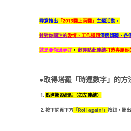
尋意推出
「2013翻上兩翻」
主題活動，
針對你關注的
愛情、工作議題
深度傾聽、各
就是要你過更好
，
歡迎點此連結
打造專屬你的
●取得塔羅「時運數字」的方
1.
點進擲骰網站（如左連結）
2. 按下網頁下方
「Roll again!」
按鈕，擲