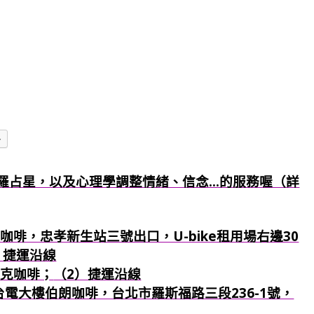
多
羅占星，以及心理學調整情緒、信念...的服務喔（詳
咖啡，忠孝新生站三號出口，U-bike租用場右邊30
）捷運沿線
巴克咖啡；
（2）捷運沿線
：台電大樓伯朗咖啡，台北市羅斯福路三段236-1號，