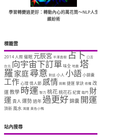
學習轉變過更好：轉動內心的萬花筒～NLP人生
繽紛術
標籤雲
占卜
元辰宮
2014
催眠
人際
半澤直樹
口舌
塔
向宇宙下訂單
味全
台北
地震
羅
尋意
小語
家庭
小人
小錦囊
對話
工作
感情
改
心理
情人節
捷運
掌訣
挑戰
收穫
時運
財
桃花
教學
運
桃花石
紀實
智力
臨門
過更好
開運
運
運勢
錦囊
貴人
過年
風水
頂新
鴻運
黃色小鴨
站內搜尋