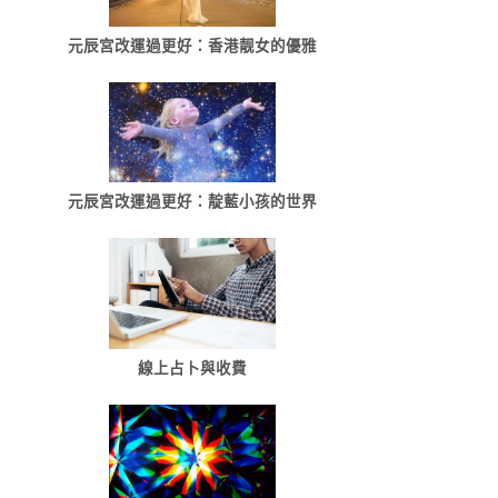
元辰宮改運過更好：香港靓女的優雅
元辰宮改運過更好：靛藍小孩的世界
線上占卜與收費