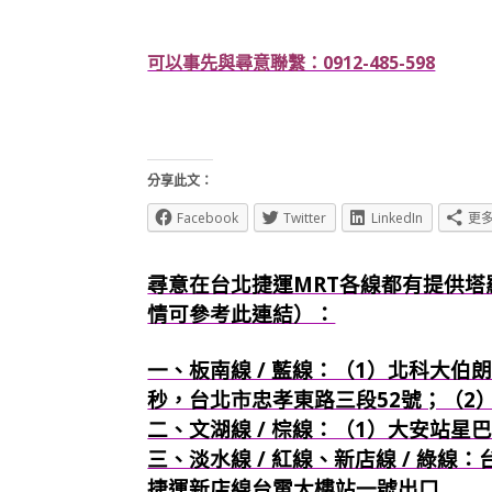
可以事先與尋意聯繫：0912-485-598
分享此文：
Facebook
Twitter
LinkedIn
更
尋意在台北捷運MRT各線都有提供塔
情可參考此連結）：
一、板南線 / 藍線：（1）北科大伯朗
秒，台北市忠孝東路三段52號；（2
二、文湖線 / 棕線：（1）大安站星
三、淡水線 / 紅線、新店線 / 綠線
捷運新店線台電大樓站一號出口