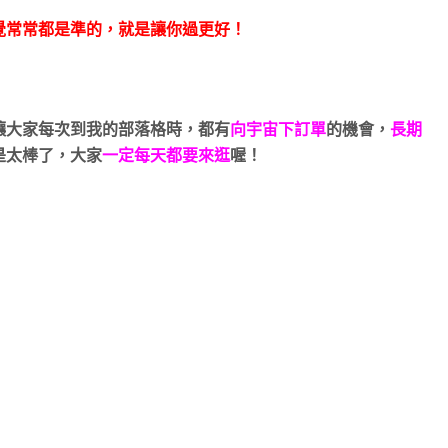
覺常常都是準的，就是讓你過更好！
讓大家每次到我的部落格時，都有
向宇宙下訂單
的機會，
長期
是太棒了，
大家
一定每天都要來逛
喔！