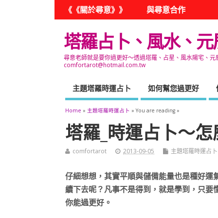
《《關於尋意》》
與尋意合作
塔羅占卜、風水、元
尋意老師就是要你過更好～透過塔羅、占星、風水陽宅、元辰宮
comfortarot@hotmail.com.tw
主題塔羅時運占卜
如何幫您過更好
Home
»
主題塔羅時運占卜
» You are reading »
塔羅_時運占卜～怎
comfortarot
2013-09-05
主題塔羅時運占卜
仔細想想，其實平順與儲備能量也是種好運
續下去呢？凡事不是得到，就是學到，只要
你能過更好。