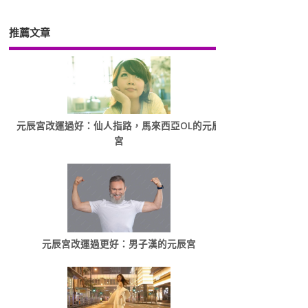
推薦文章
元辰宮改運過好：仙人指路，馬來西亞OL的元辰
宮
元辰宮改運過更好：男子漢的元辰宮