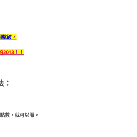
個擊破
，
2013
！！
法：
出點數，就可以囉。