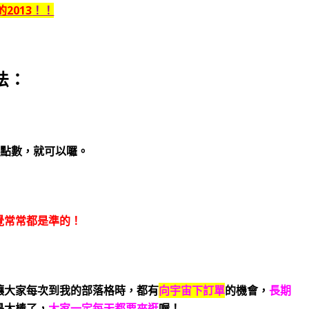
2013
！！
法：
出點數，就可以囉。
覺常常都是準的！
讓大家每次到我的部落格時，都有
向宇宙下訂單
的機會，
長期
是太棒了，
大家一定每天都要來逛
喔！