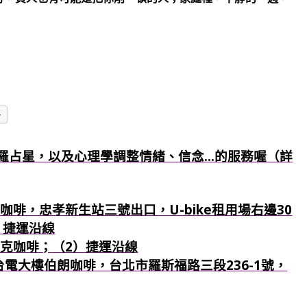
多
羅占星，以及心理學調整情緒、信念...的服務喔（詳
咖啡，忠孝新生站三號出口，U-bike租用場右邊30
）捷運沿線
巴克咖啡；
（2）捷運沿線
：台電大樓伯朗咖啡，台北市羅斯福路三段236-1號，