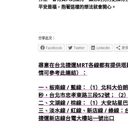
平安是福，抱著這樣的想法就會開心。
分享此文：
Facebook
Twitter
LinkedIn
更
尋意在台北捷運MRT各線都有提供塔
情可參考此連結）：
一、板南線 / 藍線：（1）北科大伯朗
秒，台北市忠孝東路三段52號；（2
二、文湖線 / 棕線：（1）大安站星
三、淡水線 / 紅線、新店線 / 綠線
捷運新店線台電大樓站一號出口