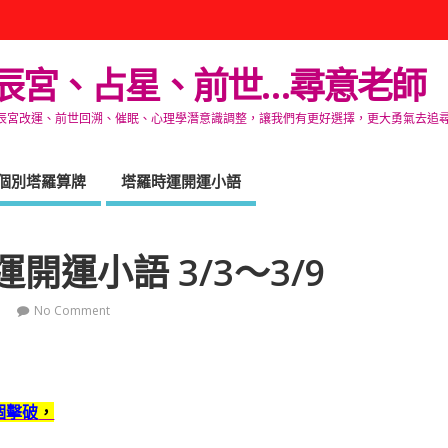
辰宮、占星、前世…尋意老師
改運、前世回溯、催眠、心理學潛意識調整，讓我們有更好選擇，更大勇氣去追尋生命的自在
個別塔羅算牌
塔羅時運開運小語
開運小語 3/3～3/9
No Comment
個擊破
，