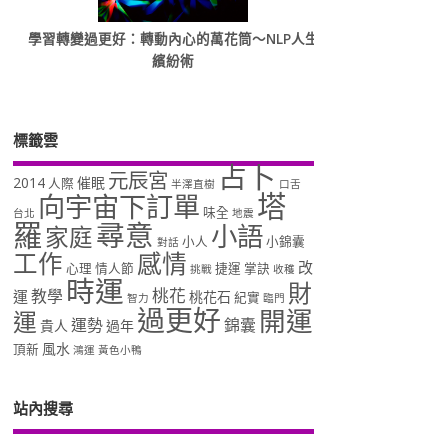
學習轉變過更好：轉動內心的萬花筒～NLP人生
繽紛術
標籤雲
占卜
元辰宮
2014
催眠
人際
半澤直樹
口舌
塔
向宇宙下訂單
味全
台北
地震
羅
尋意
小語
家庭
小人
小錦囊
對話
工作
感情
改
心理
情人節
捷運
掌訣
挑戰
收穫
時運
財
桃花
教學
運
桃花石
紀實
智力
臨門
過更好
開運
運
運勢
錦囊
貴人
過年
風水
頂新
鴻運
黃色小鴨
站內搜尋