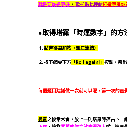
就是要你過更好
，
歡迎點此連結
打造專屬你的
●取得塔羅「時運數字」的方
1.
點進擲骰網站（如左連結）
2. 按下網頁下方
「Roll again!」
按鈕，擲
每個題目建議做一次就可以囉，第一次的直
尋意
之後常常會，放上一則塔羅時運占卜，
下來
，這樣
累積的信念就會很強大
啦！這真