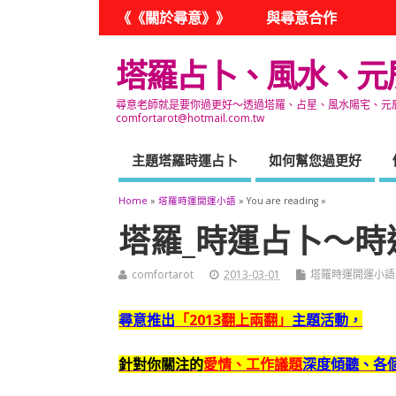
《《關於尋意》》
與尋意合作
塔羅占卜、風水、元
尋意老師就是要你過更好～透過塔羅、占星、風水陽宅、元辰宮
comfortarot@hotmail.com.tw
主題塔羅時運占卜
如何幫您過更好
Home
»
塔羅時運開運小語
» You are reading »
塔羅_時運占卜～時運
comfortarot
2013-03-01
塔羅時運開運小語
尋意推出
「2013翻上兩翻」
主題活動，
針對你關注的
愛情、工作議題
深度傾聽、各