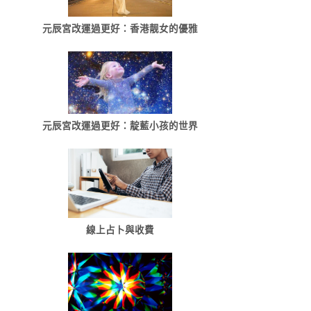
元辰宮改運過更好：香港靓女的優雅
元辰宮改運過更好：靛藍小孩的世界
線上占卜與收費