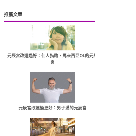
推薦文章
元辰宮改運過好：仙人指路，馬來西亞OL的元辰
宮
元辰宮改運過更好：男子漢的元辰宮