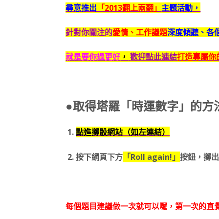
尋意推出
「2013翻上兩翻」
主題活動，
針對你關注的
愛情、工作議題
深度傾聽、各
就是要你過更好
，
歡迎點此連結
打造專屬你的
●取得塔羅「時運數字」的方
1.
點進擲骰網站（如左連結）
2. 按下網頁下方
「Roll again!」
按鈕，擲
每個題目建議做一次就可以囉，第一次的直