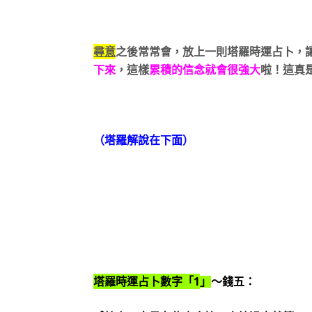
尋意
之後常常會，放上一則塔羅時運占卜，
下來
，這樣
累積的信念就會很強大
啦！這真
（塔羅解說在下面）
1
塔羅時運占卜數字「
」
～錢五：