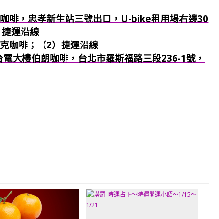
咖啡，忠孝新生站三號出口，U-bike租用場右邊30
）捷運沿線
巴克咖啡；
（2）捷運沿線
：台電大樓伯朗咖啡，台北市羅斯福路三段236-1號，