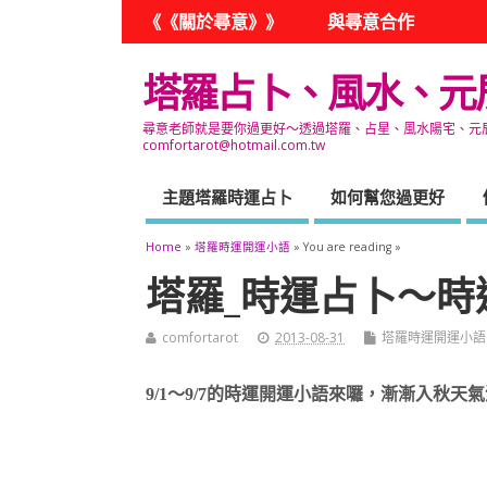
《《關於尋意》》
與尋意合作
塔羅占卜、風水、元
尋意老師就是要你過更好～透過塔羅、占星、風水陽宅、元辰宮
comfortarot@hotmail.com.tw
主題塔羅時運占卜
如何幫您過更好
Home
»
塔羅時運開運小語
» You are reading »
塔羅_時運占卜～時運
comfortarot
2013-08-31
塔羅時運開運小語
9/1
～
9/7
的時運開運小語來囉，漸漸入秋天氣