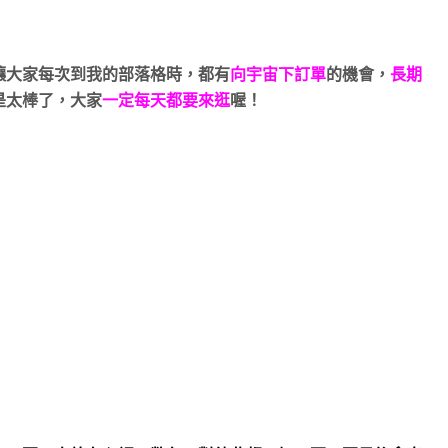
讓大家每次到我的部落格時，都有
向宇宙下訂單
的機會，
長期
是太棒了，
大家
一定每天都要來逛
喔！