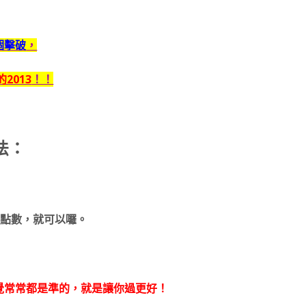
個擊破
，
2013
！！
法：
出點數，就可以囉。
覺常常都是準的，就是讓你過更好！