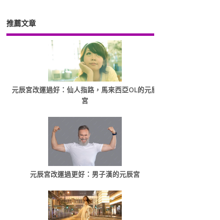
推薦文章
元辰宮改運過好：仙人指路，馬來西亞OL的元辰
宮
元辰宮改運過更好：男子漢的元辰宮