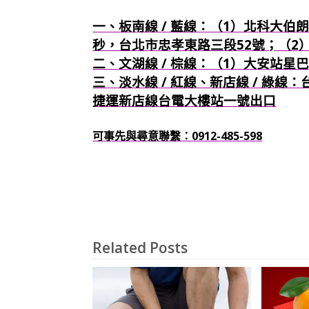
一、板南線 / 藍線：（1）北科大伯朗
秒，台北市忠孝東路三段52號；（2
二、文湖線 / 棕線：（1）大安站星
三、淡水線 / 紅線、新店線 / 綠線
捷運新店線台電大樓站一號出口
可事先與尋意聯繫：0912-485-598
Related Posts