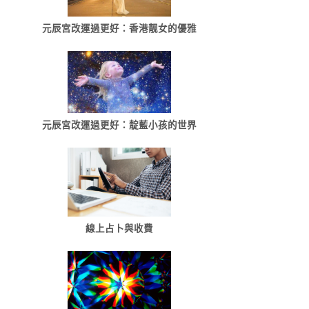
元辰宮改運過更好：香港靓女的優雅
元辰宮改運過更好：靛藍小孩的世界
線上占卜與收費