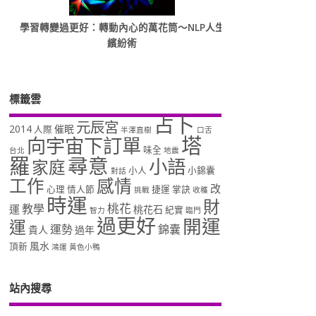
學習轉變過更好：轉動內心的萬花筒～NLP人生
繽紛術
標籤雲
占卜
元辰宮
2014
催眠
人際
半澤直樹
口舌
塔
向宇宙下訂單
味全
台北
地震
羅
尋意
小語
家庭
小人
小錦囊
對話
工作
感情
改
心理
情人節
捷運
掌訣
挑戰
收穫
時運
財
桃花
教學
運
桃花石
紀實
智力
臨門
過更好
開運
運
運勢
錦囊
貴人
過年
風水
頂新
鴻運
黃色小鴨
站內搜尋