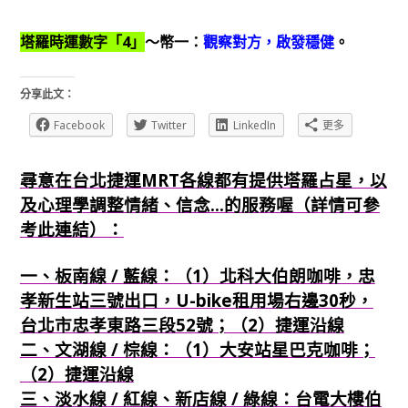
塔羅時運數字「4」
～幣一：
觀察對方，啟發穩健
。
分享此文：
Facebook
Twitter
LinkedIn
更多
尋意在台北捷運MRT各線都有提供塔羅占星，以
及心理學調整情緒、信念...的服務喔（詳情可參
考此連結）：
一、板南線 / 藍線：（1）北科大伯朗咖啡，忠
孝新生站三號出口，U-bike租用場右邊30秒，
台北市忠孝東路三段52號；（2）捷運沿線
二、文湖線 / 棕線：（1）大安站星巴克咖啡；
（2）捷運沿線
三、淡水線 / 紅線、新店線 / 綠線：台電大樓伯