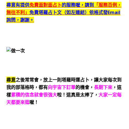
尋意有提供
免費面對面占卜
的服務喔，請到
「服務百例，
無往不利」
免費塔羅占卜文（如左連結）依格式發Email
詢問，謝謝。
尋意
之後常常會，放上一則塔羅時運占卜，讓大家每次到
我的部落格時，都有
向宇宙下訂單
的機會，
長期下來
，這
樣
累積的信念就會很強大
啦！這真是太棒了，
大家一定每
天都要來逛
喔！