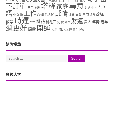
人際
半澤直樹
口舌
台北
塔羅
尋意
下訂單
小
家庭
味全
小人
地震
對話
語
工作
感情
改運
小錦囊
心理
情人節
捷運
掌訣
挑戰
收穫
時運
財運
桃花
教學
運勢
桃花石
貴人
過年
紀實
智力
臨門
過更好
開運
錦囊
風水
頂新
鴻運
黃色小鴨
站內搜尋
參觀人次
Copyright ©2026. 塔羅占卜、風水、元辰宮、占星、前世...尋意老師「讓你
過更好」