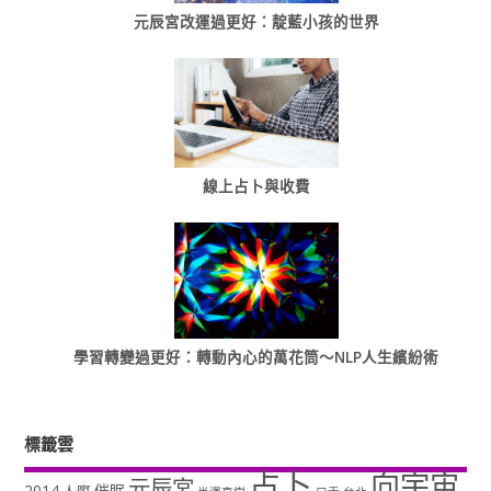
元辰宮改運過更好：靛藍小孩的世界
線上占卜與收費
學習轉變過更好：轉動內心的萬花筒～NLP人生繽紛術
標籤雲
占卜
向宇宙
元辰宮
2014
催眠