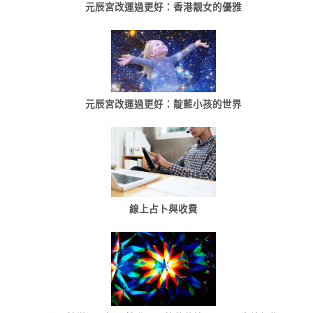
元辰宮改運過更好：香港靓女的優雅
元辰宮改運過更好：靛藍小孩的世界
線上占卜與收費