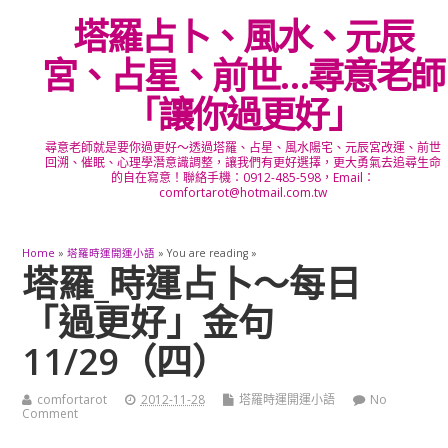
塔羅占卜、風水、元辰
宮、占星、前世…尋意老師
「讓你過更好」
尋意老師就是要你過更好～透過塔羅、占星、風水陽宅、元辰宮改運、前世
回溯、催眠、心理學潛意識調整，讓我們有更好選擇，更大勇氣去追尋生命
的自在寫意！聯絡手機：0912-485-598，Email：
comfortarot@hotmail.com.tw
Home
»
塔羅時運開運小語
» You are reading »
塔羅_時運占卜～每日
「過更好」金句
11/29（四）
comfortarot
2012-11-28
塔羅時運開運小語
No
Comment