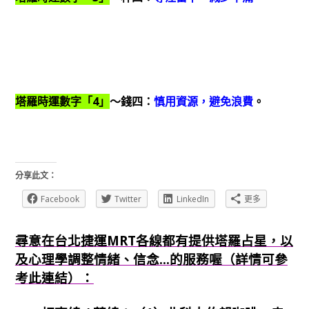
塔羅時運數字「4」
～錢四：
慎用資源，避免浪費
。
分享此文：
Facebook
Twitter
LinkedIn
更多
尋意在台北捷運MRT各線都有提供塔羅占星，以
及心理學調整情緒、信念...的服務喔（詳情可參
考此連結）：