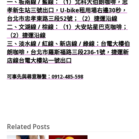
一、板南線 / 藍線：（1）北科大伯朗咖啡，忠
孝新生站三號出口，U-bike租用場右邊30秒，
台北市忠孝東路三段52號；（2）捷運沿線
二、文湖線 / 棕線：（1）大安站星巴克咖啡；
（2）捷運沿線
三、淡水線 / 紅線、新店線 / 綠線：台電大樓伯
朗咖啡，台北市羅斯福路三段236-1號，捷運新
店線台電大樓站一號出口
可事先與尋意聯繫：0912-485-598
Related Posts