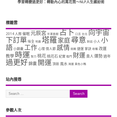
學習轉變過更好：轉動內心的萬花筒～NLP人生繽紛術
標籤雲
占卜
向宇宙
元辰宮
2014
催眠
人際
半澤直樹
口舌
台北
塔羅
尋意
下訂單
小
家庭
味全
小人
地震
對話
語
工作
感情
改運
小錦囊
心理
情人節
捷運
掌訣
挑戰
收穫
時運
財運
桃花
教學
運勢
桃花石
貴人
過年
紀實
智力
臨門
過更好
開運
錦囊
風水
頂新
鴻運
黃色小鴨
站內搜尋
參觀人次