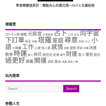
學習轉變過更好：轉動內心的萬花筒～NLP人生繽紛術
標籤雲
占卜
向宇宙
元辰宮
2014
催眠
人際
半澤直樹
口舌
台北
塔羅
尋意
下訂單
小
家庭
味全
小人
地震
對話
語
工作
感情
改運
小錦囊
心理
情人節
捷運
掌訣
挑戰
收穫
時運
財運
桃花
教學
運勢
桃花石
貴人
過年
紀實
智力
臨門
過更好
開運
錦囊
風水
頂新
鴻運
黃色小鴨
站內搜尋
參觀人次