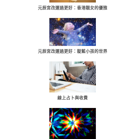
元辰宮改運過更好：香港靓女的優雅
元辰宮改運過更好：靛藍小孩的世界
線上占卜與收費