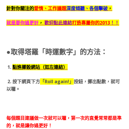
針對你關注的
愛情、工作議題
深度傾聽、各個擊破
，
就是要你過更好
，
歡迎點此連結
打造專屬你的2013
！！
●取得塔羅「時運數字」的方法：
1.
點進擲骰網站（如左連結）
2. 按下網頁下方
「Roll again!」
按鈕，擲出點數，就可
以囉。
每個題目建議做一次就可以囉，第一次的直覺常常都是準
的，就是讓你過更好！