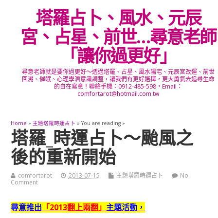
塔羅占卜、風水、元辰
宮、占星、前世…尋意老師
「讓你過更好」
尋意老師就是要你過更好～透過塔羅、占星、風水陽宅、元辰宮改運、前世
回溯、催眠、心理學潛意識調整，讓我們有更好選擇，更大勇氣去追尋生命
的自在寫意！聯絡手機：0912-485-598，Email：
comfortarot@hotmail.com.tw
Home
»
主題塔羅時運占卜
» You are reading »
塔羅_時運占卜～颱風之
後的重新開始
comfortarot
2013-07-15
主題塔羅時運占卜
No
Comment
尋意推出
「2013翻上兩翻」
主題活動，