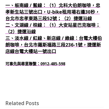
一、板南線 / 藍線：（1）北科大伯朗咖啡，忠
孝新生站三號出口，U-bike租用場右邊30秒，
台北市忠孝東路三段52號；（2）捷運沿線
二、文湖線 / 棕線：（1）大安站星巴克咖啡；
（2）捷運沿線
三、淡水線 / 紅線、新店線 / 綠線：台電大樓伯
朗咖啡，台北市羅斯福路三段236-1號，捷運新
店線台電大樓站一號出口
可事先與尋意聯繫：0912-485-598
Related Posts