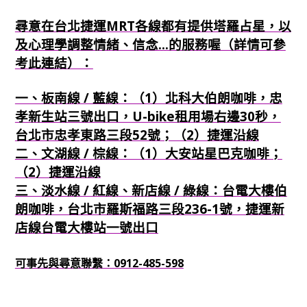
尋意在台北捷運MRT各線都有提供塔羅占星，以
及心理學調整情緒、信念...的服務喔（詳情可參
考此連結）：
一、板南線 / 藍線：（1）北科大伯朗咖啡，忠
孝新生站三號出口，U-bike租用場右邊30秒，
台北市忠孝東路三段52號；（2）捷運沿線
二、文湖線 / 棕線：（1）大安站星巴克咖啡；
（2）捷運沿線
三、淡水線 / 紅線、新店線 / 綠線：台電大樓伯
朗咖啡，台北市羅斯福路三段236-1號，捷運新
店線台電大樓站一號出口
可事先與尋意聯繫：0912-485-598