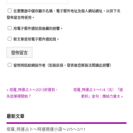
在
瀏覽器
中儲存顯示名稱、電子郵件地址及個人網站網址，以供下次
發佈留言時使用。
用電子郵件通知我後續的迴響。
新文章使用電子郵件通知我。
留悄悄話給網誌作者（如無註冊，發表後您將無法閱讀此迴響）
«
塔羅_時運占卜～2013好運到，
塔羅_時運占卜～1/4（五）「過
先從哪裡開始？
更好」金句：團結力量大
»
最新文章
塔羅_時運占卜～時運開運小語～2/5～2/11