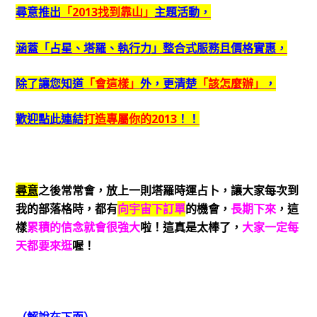
尋意推出
「2013找到靠山」
主題活動，
涵蓋「占星、塔羅、執行力」整合式服務且價格實惠，
除了讓您知道
「會這樣」
外，更清楚
「該怎麼辦」
，
歡迎點此連結
打造專屬你的2013
！！
尋意
之後常常會，放上一則塔羅時運占卜，讓大家每次到
我的部落格時，都有
向宇宙下訂單
的機會，
長期下來
，這
樣
累積的信念就會很強大
啦！這真是太棒了，
大家一定每
天都要來逛
喔！