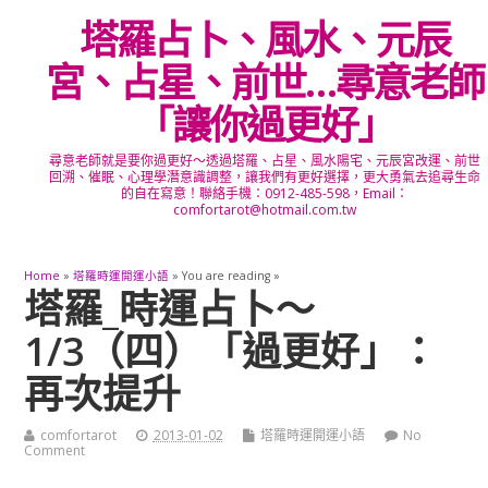
塔羅占卜、風水、元辰
宮、占星、前世…尋意老師
「讓你過更好」
尋意老師就是要你過更好～透過塔羅、占星、風水陽宅、元辰宮改運、前世
回溯、催眠、心理學潛意識調整，讓我們有更好選擇，更大勇氣去追尋生命
的自在寫意！聯絡手機：0912-485-598，Email：
comfortarot@hotmail.com.tw
Home
»
塔羅時運開運小語
» You are reading »
塔羅_時運占卜～
1/3（四）「過更好」：
再次提升
comfortarot
2013-01-02
塔羅時運開運小語
No
Comment