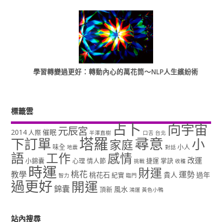
學習轉變過更好：轉動內心的萬花筒～NLP人生繽紛術
標籤雲
占卜
向宇宙
元辰宮
2014
催眠
人際
半澤直樹
口舌
台北
塔羅
尋意
下訂單
小
家庭
味全
小人
地震
對話
語
工作
感情
改運
小錦囊
心理
情人節
捷運
掌訣
挑戰
收穫
時運
財運
桃花
教學
運勢
桃花石
貴人
過年
紀實
智力
臨門
過更好
開運
錦囊
風水
頂新
鴻運
黃色小鴨
站內搜尋