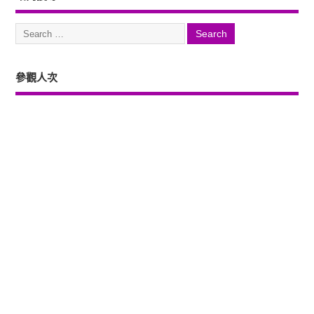
參觀人次
Copyright ©2026. 塔羅占卜、風水、元辰宮、占星、前世...尋意老師「讓你
過更好」