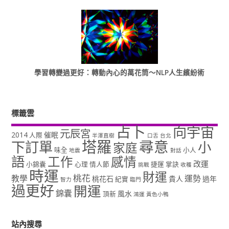
學習轉變過更好：轉動內心的萬花筒～NLP人生繽紛術
標籤雲
占卜
向宇宙
元辰宮
2014
催眠
人際
半澤直樹
口舌
台北
塔羅
尋意
下訂單
小
家庭
味全
小人
地震
對話
語
工作
感情
改運
小錦囊
心理
情人節
捷運
掌訣
挑戰
收穫
時運
財運
桃花
教學
運勢
桃花石
貴人
過年
紀實
智力
臨門
過更好
開運
錦囊
風水
頂新
鴻運
黃色小鴨
站內搜尋