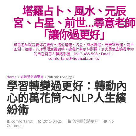
塔羅占卜、風水、元辰
宮、占星、前世…尋意老師
「讓你過更好」
尋意老師就是要你過更好～透過塔羅、占星、風水陽宅、元辰宮改運、前世
回溯、催眠、心理學潛意識調整，讓我們有更好選擇，更大勇氣去追尋生命
的自在寫意！聯絡手機：0912-485-598，Email：
comfortarot@hotmail.com.tw
Home
»
如何幫您過更好
» You are reading »
學習轉變過更好：轉動內
心的萬花筒～NLP人生繽
紛術
comfortarot
2015-04-25
如何幫您過更好
No
Comment