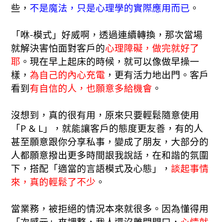
些，
不是魔法，只是心理學的實際應用而已
。
「咻-模式」好威啊，透過連續轉換，那次當場
就解決害怕面對客戶的
心理障礙，做完就好了
耶
。現在早上起床的時候，就可以像做早操一
樣，
為自己的內心充電
，更有活力地出門。客戶
看到
有自信的人，也願意多給機會
。
沒想到，真的很有用，原來只要輕鬆隨意使用
「P & L」，就能讓客戶的態度更友善，有的人
甚至願意跟你分享私事，變成了朋友，大部分的
人都願意撥出更多時間詪我說話，在和諧的氛圍
下，搭配「適當的言語模式及心態」，
談起事情
來，真的輕鬆了不少
。
當業務，被拒絕的情況本來就很多。因為懂得用
「次感元」來調整，我人還沒離開門口，
心情就