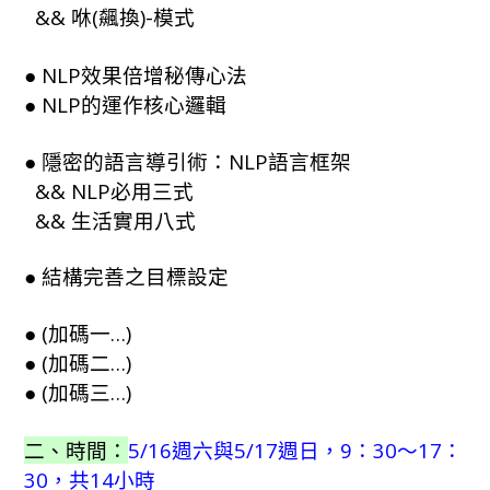
&& 咻(飆換)-模式
● NLP效果倍增秘傳心法
● NLP的運作核心邏輯
● 隱密的語言導引術：NLP語言框架
&& NLP必用三式
&& 生活實用八式
● 結構完善之目標設定
● (加碼一…)
● (加碼二…)
● (加碼三…)
二、時間：
5/16週六與5/17週日，9：30～17：
30，共14小時