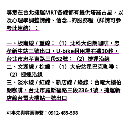
尋意在台北捷運MRT各線都有提供塔羅占星，以
及心理學調整情緒、信念...的服務喔（詳情可參
考此連結）：
一、板南線 / 藍線：（1）北科大伯朗咖啡，忠
孝新生站三號出口，U-bike租用場右邊30秒，
台北市忠孝東路三段52號；（2）捷運沿線
二、文湖線 / 棕線：（1）大安站星巴克咖啡；
（2）捷運沿線
三、淡水線 / 紅線、新店線 / 綠線：台電大樓伯
朗咖啡，台北市羅斯福路三段236-1號，捷運新
店線台電大樓站一號出口
可事先與尋意聯繫：0912-485-598