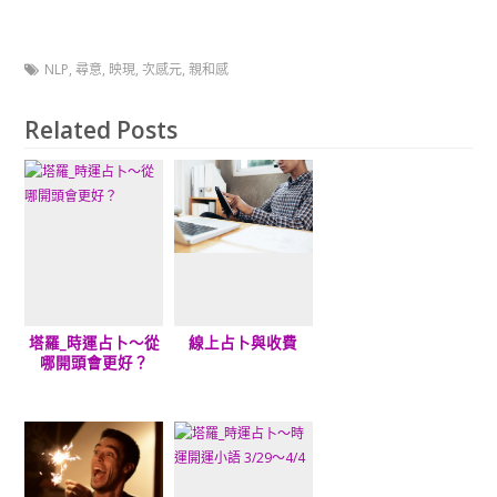
NLP
,
尋意
,
映現
,
次感元
,
親和感
Related Posts
塔羅_時運占卜～從
線上占卜與收費
哪開頭會更好？