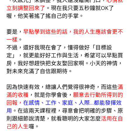
立刻調整回來了
。現在我只要五秒鐘就OK了
喔，他笑著搖了搖自己的手掌。
要是，
早點學到這些的話，我的人生應該會更不
一樣
。
不過，還好我現在會了，懂得做好「目標設
定」，就更能好好工作與生活，希望可以早點買
房，我好想趕快把女友娶回家啊。小天的神情，
對未來充滿了自信跟期待。
因為快速有效，總讓人們覺得很神奇，而這些
滿
滿的收穫
，就是你學會後，
願意去行動所得到的
回報，
在感情、工作、家庭、人際…都能發揮效
用
。在這兩天課程裡，尋意會把明確的步驟、原
則跟細節說清楚，就看聰明的大家怎麼
活用在自
己的人生
囉。