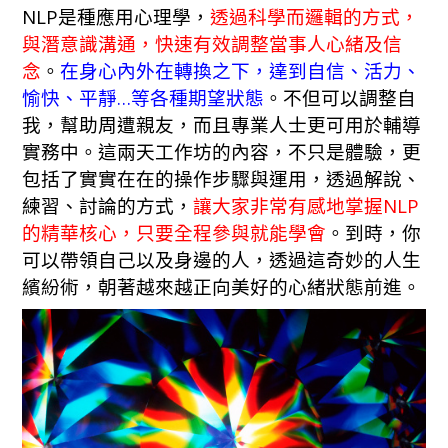
NLP是種應用心理學，
透過科學而邏輯的方式，
與潛意識溝通，快速有效調整當事人心緒及信
念
。
在身心內外在轉換之下，達到自信、活力、
愉快、平靜…等各種期望狀態
。不但可以調整自
我，幫助周遭親友，而且專業人士更可用於輔導
實務中。這兩天工作坊的內容，不只是體驗，更
包括了實實在在的操作步驟與運用，透過解說、
練習、討論的方式，
讓大家非常有感地掌握NLP
的精華核心，只要全程參與就能學會
。到時，你
可以帶領自己以及身邊的人，透過這奇妙的人生
繽紛術，朝著越來越正向美好的心緒狀態前進。