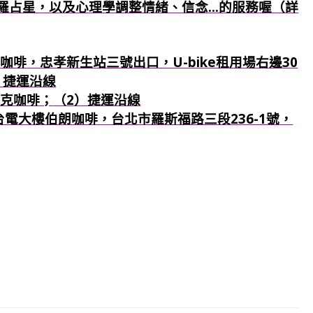
羅占星，以及心理學調整情緒、信念...的服務喔（詳
咖啡，忠孝新生站三號出口，U-bike租用場右邊30
）捷運沿線
巴克咖啡；
（2）捷運沿線
：台電大樓伯朗咖啡，台北市羅斯福路三段236-1號，