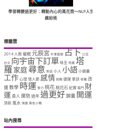
學習轉變過更好：轉動內心的萬花筒～NLP人生
繽紛術
標籤雲
占卜
元辰宮
2014
催眠
人際
半澤直樹
口舌
塔
向宇宙下訂單
味全
台北
地震
羅
尋意
小語
家庭
小人
小錦囊
對話
工作
感情
改
心理
情人節
捷運
掌訣
挑戰
收穫
時運
財
桃花
教學
運
桃花石
紀實
智力
臨門
過更好
開運
運
運勢
錦囊
貴人
過年
風水
頂新
鴻運
黃色小鴨
站內搜尋