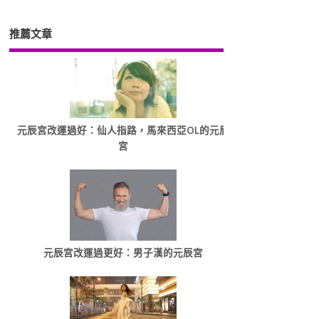
推薦文章
元辰宮改運過好：仙人指路，馬來西亞OL的元辰
宮
元辰宮改運過更好：男子漢的元辰宮