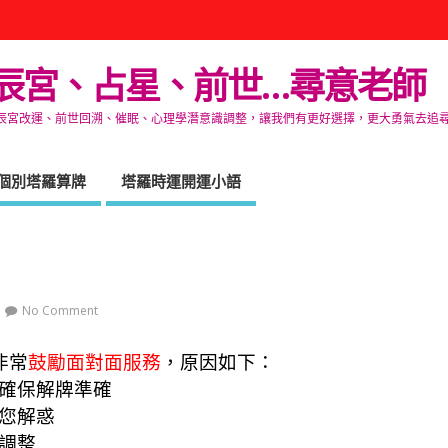
辰宮、占星、前世…尋意老師
改運、前世回溯、催眠、心理學潛意識調整，讓我們有更好選擇，更大勇氣去追尋生命的自在
個別塔羅算牌
塔羅時運開運小語
No Comment
非常
鼓勵面對面服務
，原因如下：
，確保解牌準確
幫您解惑
行調整