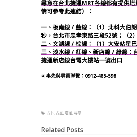
尋意在台北捷運MRT各線都有提供塔
情可參考此連結）：
一、板南線 / 藍線：（1）北科大伯朗
秒，台北市忠孝東路三段52號；（2
二、文湖線 / 棕線：（1）大安站星
三、淡水線 / 紅線、新店線 / 綠線
捷運新店線台電大樓站一號出口
可事先與尋意聯繫：0912-485-598
占卜
,
占星
,
塔羅
,
尋意
Related Posts