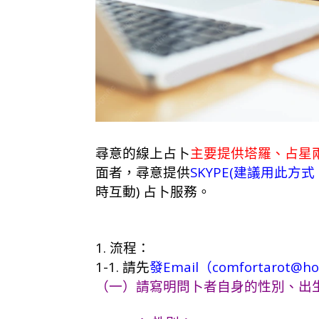
尋意的線上占卜
主要提供塔羅、占星
面者，尋意提供
SKYPE(建議用此
時互動) 占卜服務。
1. 流程：
1-1. 請先
發Email（comfortarot@ho
（一）請寫明問卜者自身的性別、出