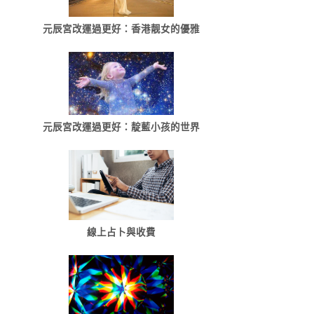
元辰宮改運過更好：香港靓女的優雅
元辰宮改運過更好：靛藍小孩的世界
線上占卜與收費