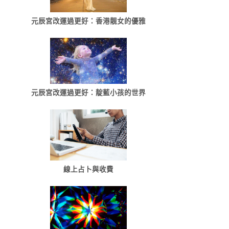
元辰宮改運過更好：香港靓女的優雅
元辰宮改運過更好：靛藍小孩的世界
線上占卜與收費