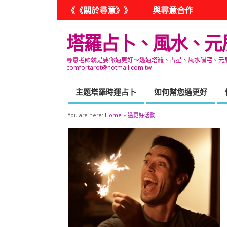
《《關於尋意》》
與尋意合作
塔羅占卜、風水、元
尋意老師就是要你過更好～透過塔羅、占星、風水陽宅、元辰宮
comfortarot@hotmail.com.tw
主題塔羅時運占卜
如何幫您過更好
You are here:
Home
»
過更好活動