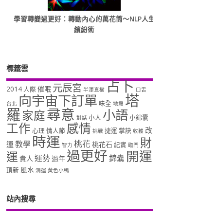
學習轉變過更好：轉動內心的萬花筒～NLP人生
繽紛術
標籤雲
占卜
元辰宮
2014
催眠
人際
半澤直樹
口舌
塔
向宇宙下訂單
味全
台北
地震
羅
尋意
小語
家庭
小人
小錦囊
對話
工作
感情
改
心理
情人節
捷運
掌訣
挑戰
收穫
時運
財
桃花
教學
運
桃花石
紀實
智力
臨門
過更好
開運
運
運勢
錦囊
貴人
過年
風水
頂新
鴻運
黃色小鴨
站內搜尋