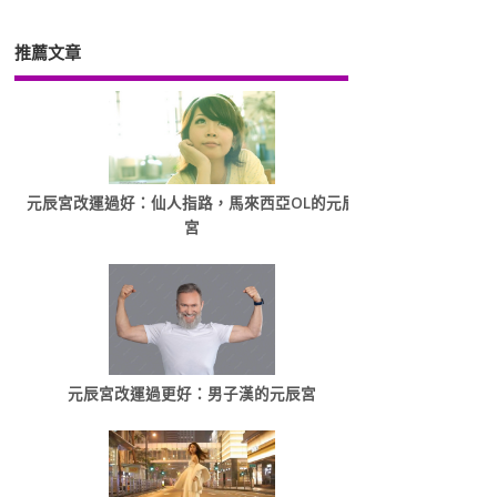
推薦文章
元辰宮改運過好：仙人指路，馬來西亞OL的元辰
宮
元辰宮改運過更好：男子漢的元辰宮