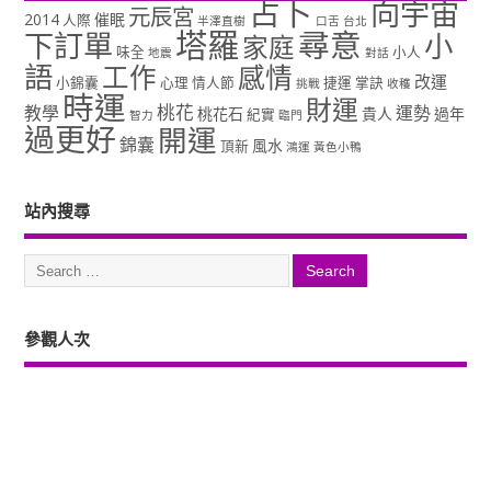
占卜
向宇宙
元辰宮
2014
催眠
人際
半澤直樹
口舌
台北
塔羅
尋意
下訂單
小
家庭
味全
小人
地震
對話
語
工作
感情
改運
小錦囊
心理
情人節
捷運
掌訣
挑戰
收穫
時運
財運
桃花
教學
運勢
桃花石
貴人
過年
紀實
智力
臨門
過更好
開運
錦囊
風水
頂新
鴻運
黃色小鴨
站內搜尋
參觀人次
Copyright ©2026. 塔羅占卜、風水、元辰宮、占星、前世...尋意老師「讓你