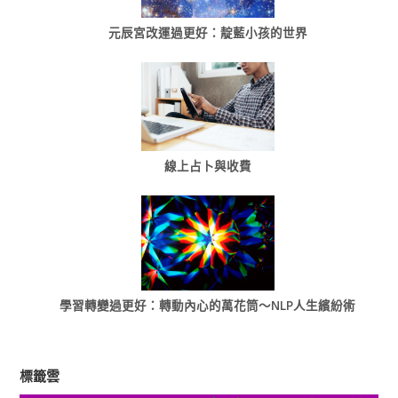
元辰宮改運過更好：靛藍小孩的世界
線上占卜與收費
學習轉變過更好：轉動內心的萬花筒～NLP人生繽紛術
標籤雲