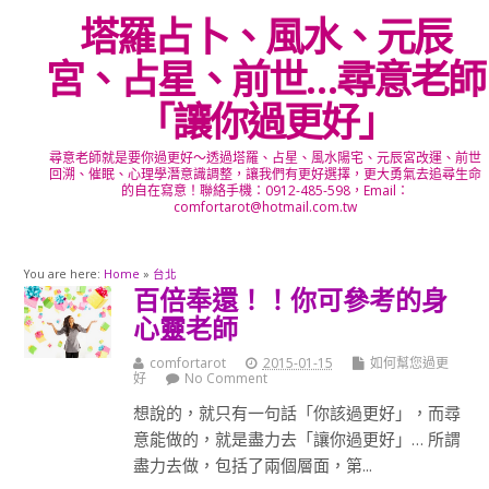
塔羅占卜、風水、元辰
宮、占星、前世…尋意老師
「讓你過更好」
尋意老師就是要你過更好～透過塔羅、占星、風水陽宅、元辰宮改運、前世
回溯、催眠、心理學潛意識調整，讓我們有更好選擇，更大勇氣去追尋生命
的自在寫意！聯絡手機：0912-485-598，Email：
comfortarot@hotmail.com.tw
You are here:
Home
»
台北
百倍奉還！！你可參考的身
心靈老師
comfortarot
2015-01-15
如何幫您過更
好
No Comment
想說的，就只有一句話「你該過更好」，而尋
意能做的，就是盡力去「讓你過更好」… 所謂
盡力去做，包括了兩個層面，第...