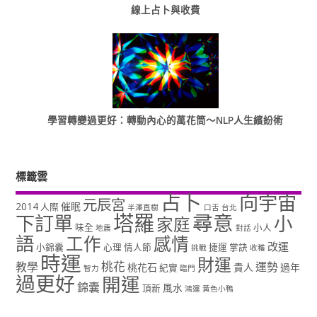
線上占卜與收費
學習轉變過更好：轉動內心的萬花筒～NLP人生繽紛術
標籤雲
占卜
向宇宙
元辰宮
2014
催眠
人際
半澤直樹
口舌
台北
塔羅
尋意
下訂單
小
家庭
味全
小人
地震
對話
語
工作
感情
改運
小錦囊
心理
情人節
捷運
掌訣
挑戰
收穫
時運
財運
桃花
教學
運勢
桃花石
貴人
過年
紀實
智力
臨門
過更好
開運
錦囊
風水
頂新
鴻運
黃色小鴨