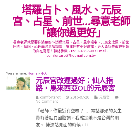
塔羅占卜、風水、元辰
宮、占星、前世…尋意老師
「讓你過更好」
尋意老師就是要你過更好～透過塔羅、占星、風水陽宅、元辰宮改運、前世
回溯、催眠、心理學潛意識調整，讓我們有更好選擇，更大勇氣去追尋生命
的自在寫意！聯絡手機：0912-485-598，Email：
comfortarot@hotmail.com.tw
You are here:
Home
»
小人
元辰宮改運過好：仙人指
路，馬來西亞OL的元辰宮
comfortarot
2016-07-20
元辰宮
No Comment
「老師，你最近有空嗎？...」電話那頭的女生
帶有著點異國腔調，我確定她不是台灣的朋
友。 捷運站見面的時候，Li...