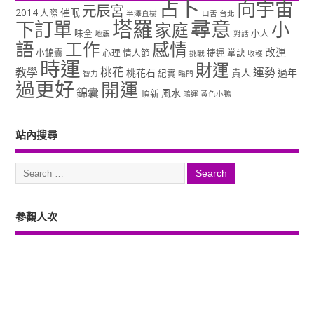
占卜
向宇宙
元辰宮
2014
催眠
人際
半澤直樹
口舌
台北
塔羅
尋意
下訂單
小
家庭
味全
小人
地震
對話
語
工作
感情
改運
小錦囊
心理
情人節
捷運
掌訣
挑戰
收穫
時運
財運
桃花
教學
運勢
桃花石
貴人
過年
紀實
智力
臨門
過更好
開運
錦囊
風水
頂新
鴻運
黃色小鴨
站內搜尋
參觀人次
Copyright ©2026. 塔羅占卜、風水、元辰宮、占星、前世...尋意老師「讓你