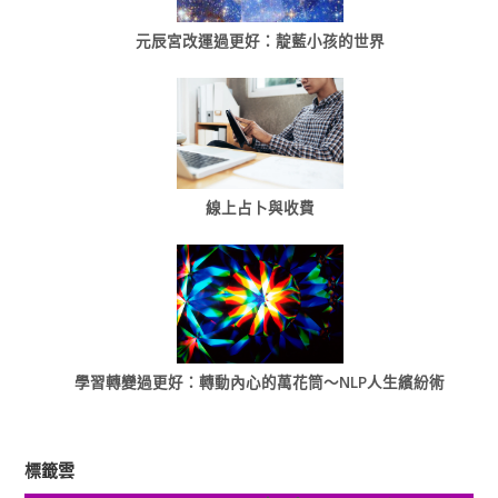
元辰宮改運過更好：靛藍小孩的世界
線上占卜與收費
學習轉變過更好：轉動內心的萬花筒～NLP人生繽紛術
標籤雲