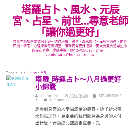
塔羅占卜、風水、元辰
宮、占星、前世…尋意老師
「讓你過更好」
尋意老師就是要你過更好～透過塔羅、占星、風水陽宅、元辰宮改運、前世
回溯、催眠、心理學潛意識調整，讓我們有更好選擇，更大勇氣去追尋生命
的自在寫意！聯絡手機：0912-485-598，Email：
comfortarot@hotmail.com.tw
You are here:
Home
»
幸福
塔羅_時運占卜～八月過更好
小錦囊
comfortarot
2014-08-06
主題塔羅時運占
卜
No Comment
想看到身旁的人幸福滿足的笑容，除了祈求老
天保佑之外，更重要的我們願意為身邊的人付
出什麼，行動總比空談更重要。先...