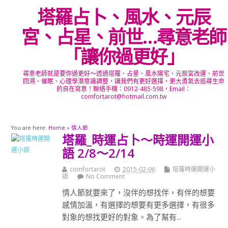
塔羅占卜、風水、元辰
宮、占星、前世…尋意老師
「讓你過更好」
尋意老師就是要你過更好～透過塔羅、占星、風水陽宅、元辰宮改運、前世
回溯、催眠、心理學潛意識調整，讓我們有更好選擇，更大勇氣去追尋生命
的自在寫意！聯絡手機：0912-485-598，Email：
comfortarot@hotmail.com.tw
You are here:
Home
»
情人節
塔羅_時運占卜～時運開運小
語 2/8～2/14
comfortarot
2015-02-06
塔羅時運開運小
語
No Comment
情人節就要來了，沒伴的想找伴，有伴的想要
感情加溫，有選擇的想要有更多選擇，有很多
對象的想找更好的對象。為了幫有...