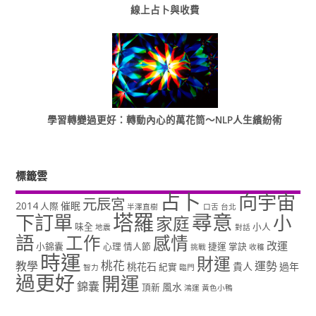
線上占卜與收費
學習轉變過更好：轉動內心的萬花筒～NLP人生繽紛術
標籤雲
占卜
向宇宙
元辰宮
2014
催眠
人際
半澤直樹
口舌
台北
塔羅
尋意
下訂單
小
家庭
味全
小人
地震
對話
語
工作
感情
改運
小錦囊
心理
情人節
捷運
掌訣
挑戰
收穫
時運
財運
桃花
教學
運勢
桃花石
貴人
過年
紀實
智力
臨門
過更好
開運
錦囊
風水
頂新
鴻運
黃色小鴨