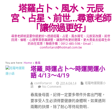
塔羅占卜、風水、元辰
宮、占星、前世…尋意老師
「讓你過更好」
尋意老師就是要你過更好～透過塔羅、占星、風水陽宅、元辰宮改運、前世
回溯、催眠、心理學潛意識調整，讓我們有更好選擇，更大勇氣去追尋生命
的自在寫意！聯絡手機：0912-485-598，Email：
comfortarot@hotmail.com.tw
You are here:
Home
»
春風
塔羅_時運占卜～時運開運小
語 4/13～4/19
comfortarot
2014-04-14
塔羅時運開運小
語
No Comment
春風後母面，記得一定要多帶件外套出門喔，
要享受人生必須得要健康的身體啊。如果遇到
兩難的抉擇，除了耐心等待局勢明...