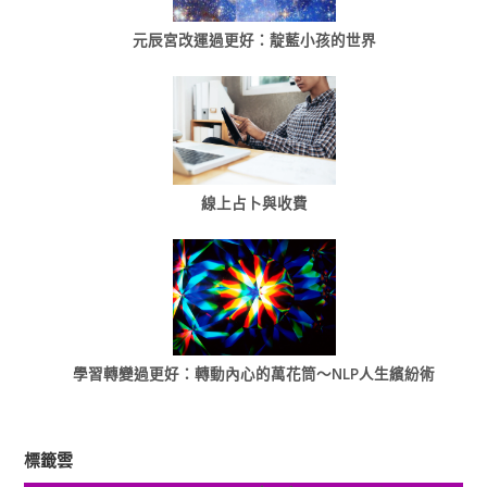
元辰宮改運過更好：靛藍小孩的世界
線上占卜與收費
學習轉變過更好：轉動內心的萬花筒～NLP人生繽紛術
標籤雲