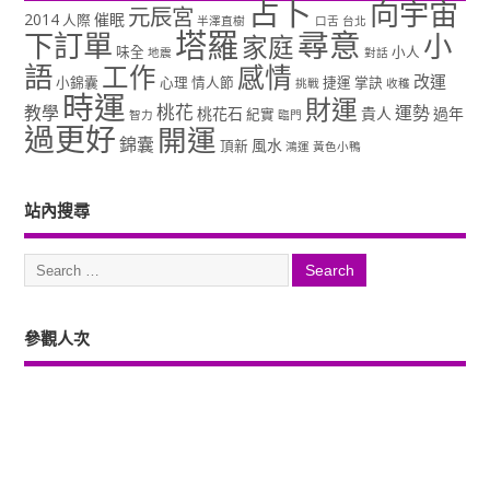
占卜
向宇宙
元辰宮
2014
催眠
人際
半澤直樹
口舌
台北
塔羅
尋意
下訂單
小
家庭
味全
小人
地震
對話
語
工作
感情
改運
小錦囊
心理
情人節
捷運
掌訣
挑戰
收穫
時運
財運
桃花
教學
運勢
桃花石
貴人
過年
紀實
智力
臨門
過更好
開運
錦囊
風水
頂新
鴻運
黃色小鴨
站內搜尋
參觀人次
Copyright ©2026. 塔羅占卜、風水、元辰宮、占星、前世...尋意老師「讓你