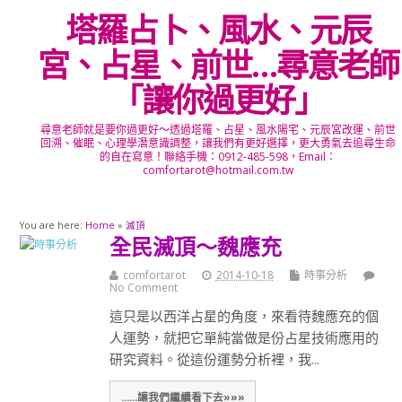
塔羅占卜、風水、元辰
宮、占星、前世…尋意老師
「讓你過更好」
尋意老師就是要你過更好～透過塔羅、占星、風水陽宅、元辰宮改運、前世
回溯、催眠、心理學潛意識調整，讓我們有更好選擇，更大勇氣去追尋生命
的自在寫意！聯絡手機：0912-485-598，Email：
comfortarot@hotmail.com.tw
You are here:
Home
»
滅頂
全民滅頂～魏應充
comfortarot
2014-10-18
時事分析
No Comment
這只是以西洋占星的角度，來看待魏應充的個
人運勢，就把它單純當做是份占星技術應用的
研究資料。從這份運勢分析裡，我...
......讓我們繼續看下去»»»