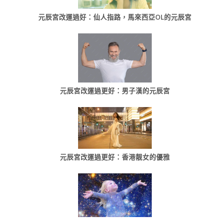
元辰宮改運過好：仙人指路，馬來西亞OL的元辰宮
元辰宮改運過更好：男子漢的元辰宮
元辰宮改運過更好：香港靓女的優雅