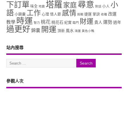
塔羅
尋意
下訂單
小
家庭
味全
小人
地震
對話
語
工作
感情
改運
小錦囊
心理
情人節
捷運
掌訣
挑戰
收穫
時運
財運
桃花
教學
運勢
桃花石
貴人
過年
紀實
智力
臨門
過更好
開運
錦囊
風水
頂新
鴻運
黃色小鴨
站內搜尋
參觀人次
Copyright ©2026. 塔羅占卜、風水、元辰宮、占星、前世...尋意老師「讓你
過更好」