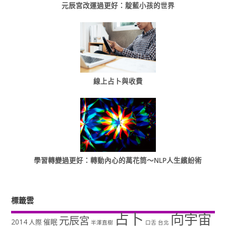
元辰宮改運過更好：靛藍小孩的世界
線上占卜與收費
學習轉變過更好：轉動內心的萬花筒～NLP人生繽紛術
標籤雲
占卜
向宇宙
元辰宮
2014
催眠
人際
半澤直樹
口舌
台北