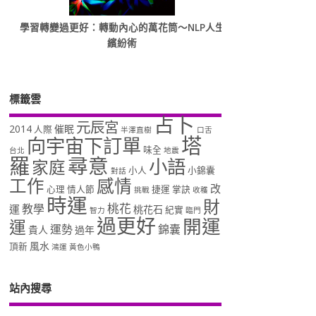
學習轉變過更好：轉動內心的萬花筒～NLP人生
繽紛術
標籤雲
占卜
元辰宮
2014
催眠
人際
半澤直樹
口舌
塔
向宇宙下訂單
味全
台北
地震
羅
尋意
小語
家庭
小人
小錦囊
對話
工作
感情
改
心理
情人節
捷運
掌訣
挑戰
收穫
時運
財
桃花
教學
運
桃花石
紀實
智力
臨門
過更好
開運
運
運勢
錦囊
貴人
過年
風水
頂新
鴻運
黃色小鴨
站內搜尋