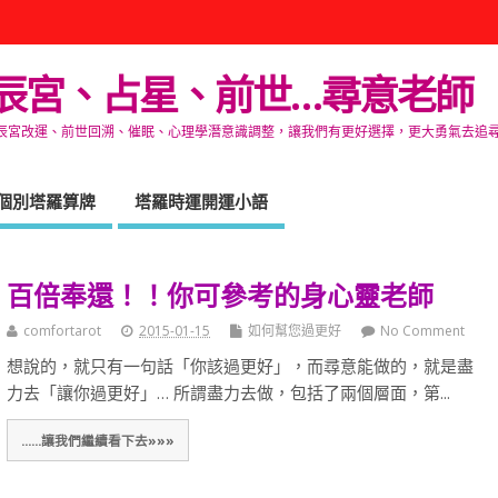
辰宮、占星、前世…尋意老師
改運、前世回溯、催眠、心理學潛意識調整，讓我們有更好選擇，更大勇氣去追尋生命的自在
個別塔羅算牌
塔羅時運開運小語
百倍奉還！！你可參考的身心靈老師
comfortarot
2015-01-15
如何幫您過更好
No Comment
想說的，就只有一句話「你該過更好」，而尋意能做的，就是盡
力去「讓你過更好」… 所謂盡力去做，包括了兩個層面，第...
......讓我們繼續看下去»»»