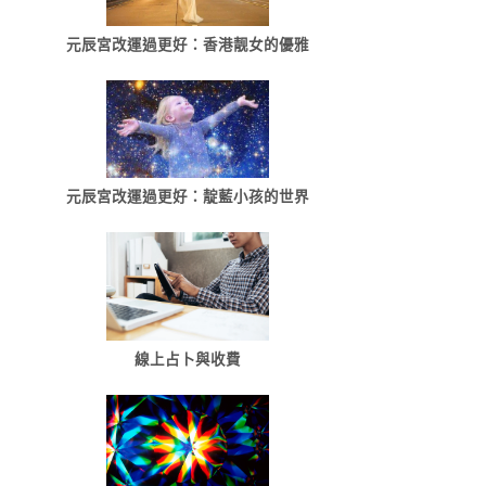
元辰宮改運過更好：香港靓女的優雅
元辰宮改運過更好：靛藍小孩的世界
線上占卜與收費