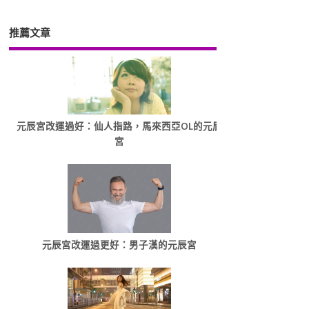
推薦文章
元辰宮改運過好：仙人指路，馬來西亞OL的元辰
宮
元辰宮改運過更好：男子漢的元辰宮