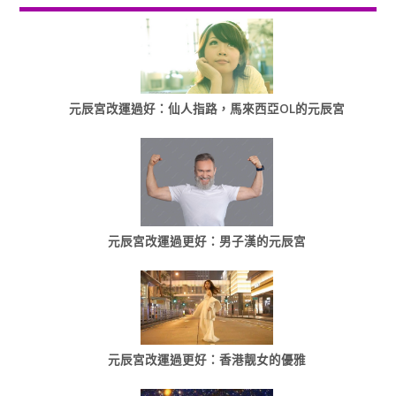
元辰宮改運過好：仙人指路，馬來西亞OL的元辰宮
元辰宮改運過更好：男子漢的元辰宮
元辰宮改運過更好：香港靓女的優雅