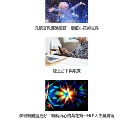
元辰宮改運過更好：靛藍小孩的世界
線上占卜與收費
學習轉變過更好：轉動內心的萬花筒～NLP人生繽紛術