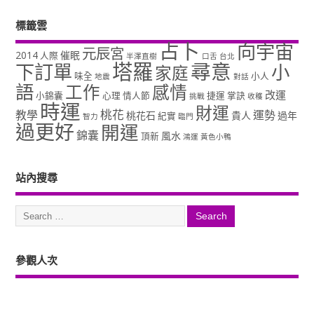
標籤雲
占卜
向宇宙
元辰宮
2014
催眠
人際
半澤直樹
口舌
台北
塔羅
尋意
下訂單
小
家庭
味全
小人
地震
對話
語
工作
感情
改運
小錦囊
心理
情人節
捷運
掌訣
挑戰
收穫
時運
財運
桃花
教學
運勢
桃花石
貴人
過年
紀實
智力
臨門
過更好
開運
錦囊
風水
頂新
鴻運
黃色小鴨
站內搜尋
參觀人次