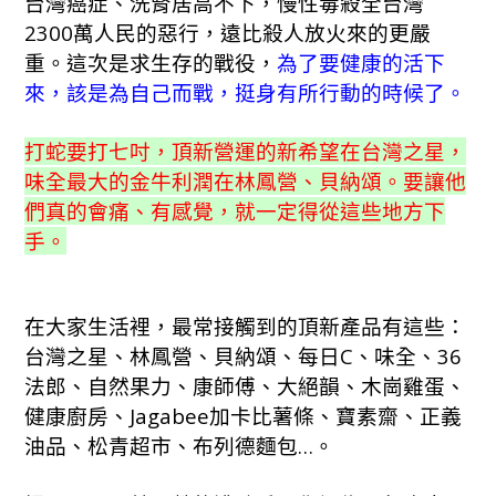
台灣癌症、洗腎居高不下，慢性毒殺全台灣
2300萬人民的惡行，遠比殺人放火來的更嚴
重。這次是求生存的戰役，
為了要健康的活下
來，該是為自己而戰，挺身有所行動的時候了。
打蛇要打七吋，頂新營運的新希望在台灣之星，
味全最大的金牛利潤在林鳳營、貝納頌。要讓他
們真的會痛、有感覺，就一定得從這些地方下
手。
在大家生活裡，最常接觸到的頂新產品有這些：
台灣之星、林鳳營、貝納頌、每日C、味全、36
法郎、自然果力、康師傅、大絕韻、木崗雞蛋、
健康廚房、Jagabee加卡比薯條、寶素齋、正義
油品、松青超市、布列德麵包…。