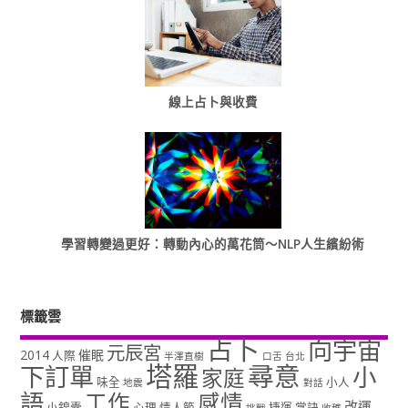
線上占卜與收費
學習轉變過更好：轉動內心的萬花筒～NLP人生繽紛術
標籤雲
占卜
向宇宙
元辰宮
2014
催眠
人際
半澤直樹
口舌
台北
塔羅
尋意
下訂單
小
家庭
味全
小人
地震
對話
語
工作
感情
改運
小錦囊
心理
情人節
捷運
掌訣
挑戰
收穫