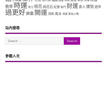
時運
財運
桃花
教學
運勢
桃花石
貴人
過年
紀實
智力
臨門
過更好
開運
錦囊
風水
頂新
鴻運
黃色小鴨
站內搜尋
參觀人次
Copyright ©2026. 塔羅占卜、風水、元辰宮、占星、前世...尋意老師「讓你
過更好」