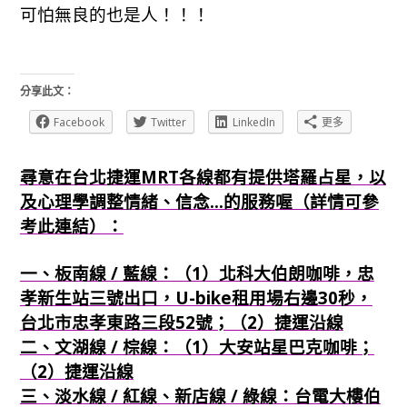
可怕無良的也是人！！！
分享此文：
Facebook
Twitter
LinkedIn
更多
尋意在台北捷運MRT各線都有提供塔羅占星，以
及心理學調整情緒、信念...的服務喔（詳情可參
考此連結）：
一、板南線 / 藍線：（1）北科大伯朗咖啡，忠
孝新生站三號出口，U-bike租用場右邊30秒，
台北市忠孝東路三段52號；（2）捷運沿線
二、文湖線 / 棕線：（1）大安站星巴克咖啡；
（2）捷運沿線
三、淡水線 / 紅線、新店線 / 綠線：台電大樓伯