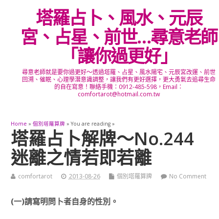
塔羅占卜、風水、元辰
宮、占星、前世…尋意老師
「讓你過更好」
尋意老師就是要你過更好～透過塔羅、占星、風水陽宅、元辰宮改運、前世
回溯、催眠、心理學潛意識調整，讓我們有更好選擇，更大勇氣去追尋生命
的自在寫意！聯絡手機：0912-485-598，Email：
comfortarot@hotmail.com.tw
Home
»
個別塔羅算牌
» You are reading »
塔羅占卜解牌～No.244
迷離之情若即若離
comfortarot
2013-08-26
個別塔羅算牌
No Comment
(一)請寫明問卜者自身的性別。