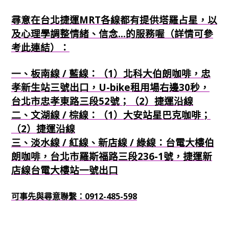
尋意在台北捷運MRT各線都有提供塔羅占星，以
及心理學調整情緒、信念...的服務喔（詳情可參
考此連結）：
一、板南線 / 藍線：（1）北科大伯朗咖啡，忠
孝新生站三號出口，U-bike租用場右邊30秒，
台北市忠孝東路三段52號；（2）捷運沿線
二、文湖線 / 棕線：（1）大安站星巴克咖啡；
（2）捷運沿線
三、淡水線 / 紅線、新店線 / 綠線：台電大樓伯
朗咖啡，台北市羅斯福路三段236-1號，捷運新
店線台電大樓站一號出口
可事先與尋意聯繫：0912-485-598