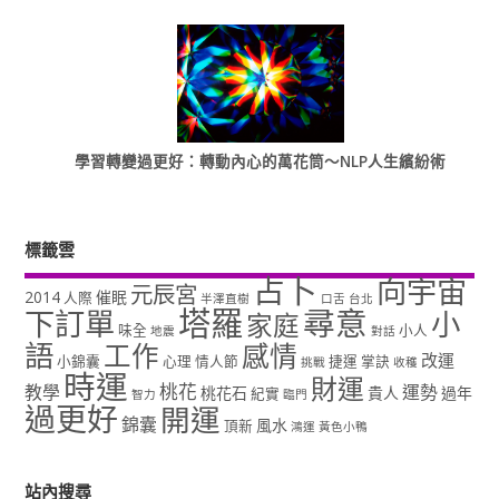
學習轉變過更好：轉動內心的萬花筒～NLP人生繽紛術
標籤雲
占卜
向宇宙
元辰宮
2014
催眠
人際
半澤直樹
口舌
台北
塔羅
尋意
下訂單
小
家庭
味全
小人
地震
對話
語
工作
感情
改運
小錦囊
心理
情人節
捷運
掌訣
挑戰
收穫
時運
財運
桃花
教學
運勢
桃花石
貴人
過年
紀實
智力
臨門
過更好
開運
錦囊
風水
頂新
鴻運
黃色小鴨
站內搜尋