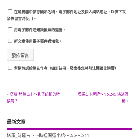
在
瀏覽器
中儲存顯示名稱、電子郵件地址及個人網站網址，以供下次
發佈留言時使用。
用電子郵件通知我後續的迴響。
新文章使用電子郵件通知我。
留悄悄話給網誌作者（如無註冊，發表後您將無法閱讀此迴響）
«
塔羅_時運占卜～到了該換的時
塔羅占卜解牌～No.245 淡淡互
候嗎？
動
»
最新文章
塔羅_時運占卜～時運開運小語～2/5～2/11