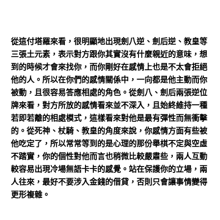
從這付塔羅來看，很明顯地出現劍八逆、劍后逆、教皇等
三張土元素，表示對方跟你其實沒有什麼親近的意味，想
到的時候才會來找你，而你剛好在感情上也是不太會拒絕
他的人。所以在你們的感情關係中，一向都是他主動而你
被動，且很容易答應相處的角色。從劍八、劍后兩張逆位
牌來看，對方所放的感情看來並不深入，且始終維持一種
若即若離的相處模式，這樣看來對他是最有彈性而無衝擊
的。從死神、杖騎、教皇的角度來說，你感情方面有些被
他吃定了，所以常常等到的是心理的那份舉棋不定與空虛
不踏實，你的個性對他而言也稍微比較嚴肅些，兩人互動
較容易出現冷場無語卡卡的感覺。站在保護你的立場，兩
人往來，最好不要涉入金錢的借貸，否則只會讓事情變得
更形複雜。