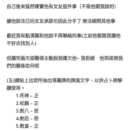
自己後來猛然確實他有女友這件事（不是他跟我說的）
據他說法已向女友承認也因此分手了 無法細問其他事
最近我有點清醒和他說不再聯絡的事(之前他都跟我講他
不好去找別人)
但講完兩天卻難得主動說我還欠他~ 我拒絕 他到底想我
們的關係如何呢
(五)請貼上出您所抽出塔羅牌的牌面文字，以供占卜師解
讀使用。
1.死神 – 正
2.杖騎 – 正
3.劍八 – 逆
4.劍后 – 逆
5.教皇 – 正