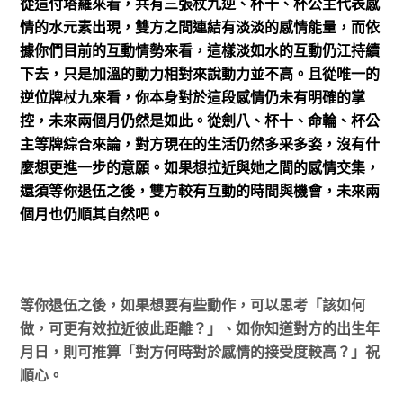
從這付塔羅來看，共有三張杖九逆、杯十、杯公主代表感
情的水元素出現，雙方之間連結有淡淡的感情能量，而依
據你們目前的互動情勢來看，這樣淡如水的互動仍江持續
下去，只是加溫的動力相對來說動力並不高。且從唯一的
逆位牌杖九來看，你本身對於這段感情仍未有明確的掌
控，未來兩個月仍然是如此。從劍八、杯十、命輪、杯公
主等牌綜合來論，對方現在的生活仍然多采多姿，沒有什
麼想更進一步的意願。如果想拉近與她之間的感情交集，
還須等你退伍之後，雙方較有互動的時間與機會，未來兩
個月也仍順其自然吧。
等你退伍之後，如果想要有些動作，可以思考「該如何
做，可更有效拉近彼此距離？」、如你知道對方的出生年
月日，則可推算「對方何時對於感情的接受度較高？」祝
順心。