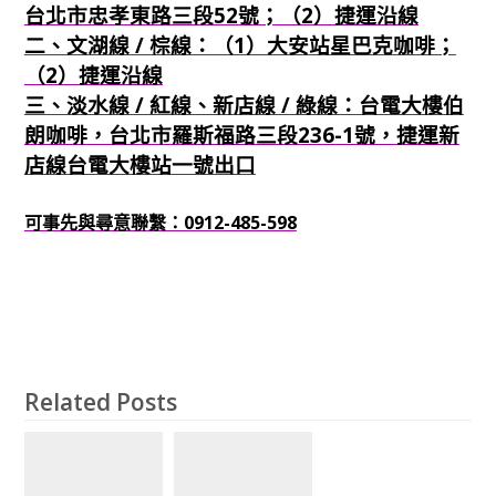
台北市忠孝東路三段52號；（2）捷運沿線
二、文湖線 / 棕線：（1）大安站星巴克咖啡；
（2）捷運沿線
三、淡水線 / 紅線、新店線 / 綠線：台電大樓伯
朗咖啡，台北市羅斯福路三段236-1號，捷運新
店線台電大樓站一號出口
可事先與尋意聯繫：0912-485-598
Related Posts