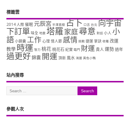
標籤雲
占卜
向宇宙
元辰宮
2014
催眠
人際
半澤直樹
口舌
台北
塔羅
尋意
下訂單
小
家庭
味全
小人
地震
對話
語
工作
感情
改運
小錦囊
心理
情人節
捷運
掌訣
挑戰
收穫
時運
財運
桃花
教學
運勢
桃花石
貴人
過年
紀實
智力
臨門
過更好
開運
錦囊
風水
頂新
鴻運
黃色小鴨
站內搜尋
參觀人次