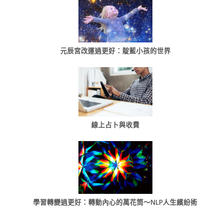
元辰宮改運過更好：靛藍小孩的世界
線上占卜與收費
學習轉變過更好：轉動內心的萬花筒～NLP人生繽紛術