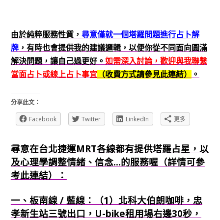
由於純粹服務性質，
尋意僅就一個塔羅問題進行占卜解
牌
，有時也會提供我的建議邏輯，以便你從不同面向圓滿
解決問題，讓自己過更好。
如需深入討論，歡迎與我聯繫
當面占卜或線上占卜事宜
（收費方式請參見此連結）
。
分享此文：
Facebook
Twitter
LinkedIn
更多
尋意在台北捷運MRT各線都有提供塔羅占星，以
及心理學調整情緒、信念...的服務喔（詳情可參
考此連結）：
一、板南線 / 藍線：（1）北科大伯朗咖啡，忠
孝新生站三號出口，U-bike租用場右邊30秒，