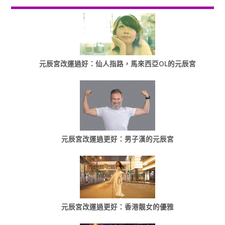
元辰宮改運過好：仙人指路，馬來西亞OL的元辰宮
元辰宮改運過更好：男子漢的元辰宮
元辰宮改運過更好：香港靓女的優雅