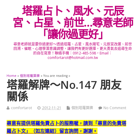
塔羅占卜、風水、元辰
宮、占星、前世…尋意老師
「讓你過更好」
尋意老師就是要你過更好～透過塔羅、占星、風水陽宅、元辰宮改運、前世
回溯、催眠、心理學潛意識調整，讓我們有更好選擇，更大勇氣去追尋生命
的自在寫意！聯絡手機：0912-485-598，Email：
comfortarot@hotmail.com.tw
Home
»
個別塔羅算牌
» You are reading »
塔羅解牌～No.147 朋友
關係
comfortarot
2012-11-21
個別塔羅算牌
No Comment
尋意有提供塔羅免費占卜的服務喔，
請到「尋意的免費塔
羅占卜文」（如左連結）留言詢問，謝謝。