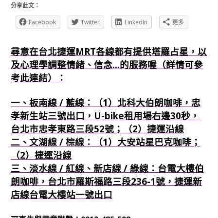
分享此文：
Facebook
Twitter
LinkedIn
更多
尋意在台北捷運MRT各線都有提供塔羅占星，以
及心理學調整情緒、信念...的服務喔（詳情可參
考此連結）：
一、板南線 / 藍線：（1）北科大伯朗咖啡，忠
孝新生站三號出口，U-bike租用場右邊30秒，
台北市忠孝東路三段52號；（2）捷運沿線
二、文湖線 / 棕線：（1）大安站星巴克咖啡；
（2）捷運沿線
三、淡水線 / 紅線、新店線 / 綠線：台電大樓伯
朗咖啡，台北市羅斯福路三段236-1號，捷運新
店線台電大樓站一號出口