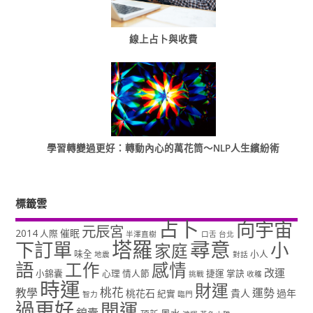
線上占卜與收費
學習轉變過更好：轉動內心的萬花筒～NLP人生繽紛術
標籤雲
占卜
向宇宙
元辰宮
2014
催眠
人際
半澤直樹
口舌
台北
塔羅
尋意
下訂單
小
家庭
味全
小人
地震
對話
語
工作
感情
改運
小錦囊
心理
情人節
捷運
掌訣
挑戰
收穫
時運
財運
桃花
教學
運勢
桃花石
貴人
過年
紀實
智力
臨門
過更好
開運