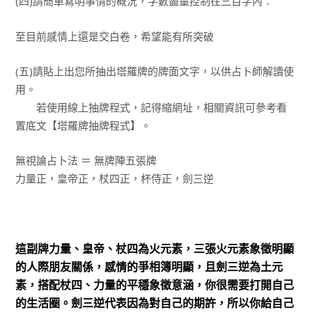
(四)請簡單寫明事情的概況，字數盡量控制在三百字內：
至目前感情上還是交白卷，希望能有所突破
(五)請貼上出您所抽出塔羅牌的牌面文字，以供占卜師解讀使
用。
若使用線上抽牌程式，記得縮網址，相關資訊可參考看
置底文【塔羅牌抽牌程式】。
無視論占卜法 ＝ 無牌陣五張牌
力量正，皇帝正，杖四正，杯侍正，劍三逆
這副牌力量、皇帝、杖四為火元素，三張火元素象徵明顯
的人際朋友關係，感情的爭相簿明顯，且劍三逆為土元
素，搭配杖四、力量的平穩象徵意涵，你很需要打開自己
的生活圈。劍三逆代表因為對自己的期許，所以你給自己