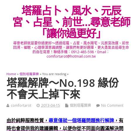
塔羅占卜、風水、元辰
宮、占星、前世…尋意老師
「讓你過更好」
尋意老師就是要你過更好～透過塔羅、占星、風水陽宅、元辰宮改運、前世
回溯、催眠、心理學潛意識調整，讓我們有更好選擇，更大勇氣去追尋生命
的自在寫意！聯絡手機：0912-485-598，Email：
comfortarot@hotmail.com.tw
Home
»
個別塔羅算牌
» You are reading »
塔羅解牌～No.198 緣份
不會天上掉下來
comfortarot
2013-04-15
個別塔羅算牌
No Comment
由於純粹服務性質，
尋意僅就一個塔羅問題進行解牌
，有
時也會提供我的建議邏輯，以便你從不同面向圓滿解決問