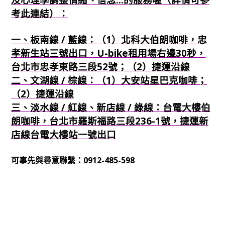
考此連結）：
一、板南線 / 藍線：（1）北科大伯朗咖啡，忠
孝新生站三號出口，U-bike租用場右邊30秒，
台北市忠孝東路三段52號；（2）捷運沿線
二、文湖線 / 棕線：（1）大安站星巴克咖啡；
（2）捷運沿線
三、淡水線 / 紅線、新店線 / 綠線：台電大樓伯
朗咖啡，台北市羅斯福路三段236-1號，捷運新
店線台電大樓站一號出口
可事先與尋意聯繫：0912-485-598