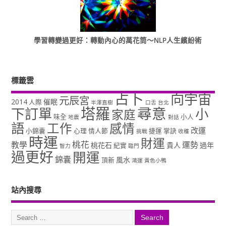
學習轉變過更好：轉動內心的萬花筒～NLP人生繽紛術
標籤雲
占卜
向宇宙
元辰宮
2014
催眠
人際
半澤直樹
口舌
台北
塔羅
尋意
下訂單
小
家庭
味全
小人
地震
對話
語
工作
感情
改運
小錦囊
心理
情人節
捷運
掌訣
挑戰
收穫
時運
財運
桃花
教學
運勢
桃花石
貴人
過年
紀實
智力
臨門
過更好
開運
錦囊
風水
頂新
鴻運
黃色小鴨
站內搜尋