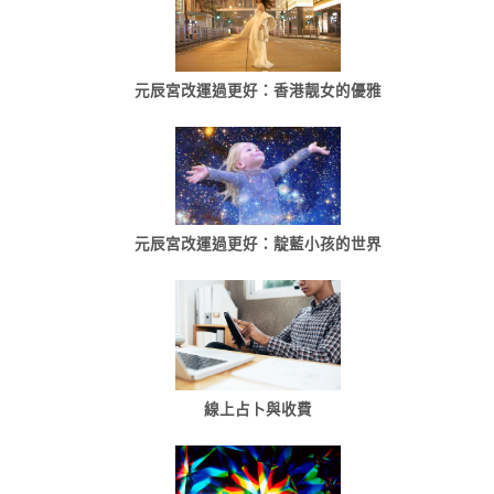
元辰宮改運過更好：香港靓女的優雅
元辰宮改運過更好：靛藍小孩的世界
線上占卜與收費