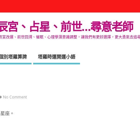
辰宮、占星、前世…尋意老師
改運、前世回溯、催眠、心理學潛意識調整，讓我們有更好選擇，更大勇氣去追尋生命的自在
個別塔羅算牌
塔羅時運開運小語
No Comment
、星座。