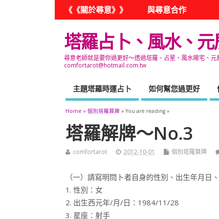
《《關於尋意》》
與尋意合作
塔羅占卜、風水、元
尋意老師就是要你過更好～透過塔羅、占星、風水陽宅、元辰宮
comfortarot@hotmail.com.tw
主題塔羅時運占卜
如何幫您過更好
Home
»
個別塔羅算牌
» You are reading »
塔羅解牌～No.3
comfortarot
2012-10-01
個別塔羅算牌
（一）請寫明問卜者自身的性別、出生年月日
1. 性別：女
2. 出生西元年/月/日：1984/11/28
3. 星座：射手