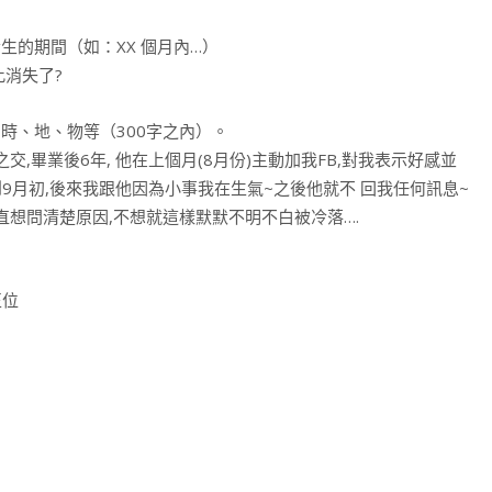
的期間（如：XX 個月內…）
此消失了?
時、地、物等（300字之內）。
,畢業後6年, 他在上個月(8月份)主動加我FB,對我表示好感並
到9月初,後來我跟他因為小事我在生氣~之後他就不 回我任何訊息~
直想問清楚原因,不想就這樣默默不明不白被冷落….
。
正位