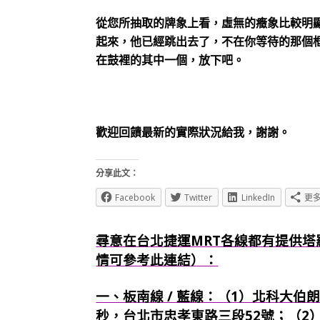
從您所抽取的牌象上看，虛無的癥象比較明
起來，他已經跳出去了，不在你等待的那個
在鼓裡的其中一個，放下吧。
歡迎回饋最新的實際狀況給我，謝謝。
分享此文：
Facebook
Twitter
LinkedIn
更
尋意在台北捷運MRT各線都有提供塔
情可參考此連結）：
一、板南線 / 藍線：（1）北科大伯朗
秒，台北市忠孝東路三段52號；（2