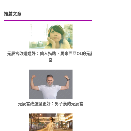
推薦文章
元辰宮改運過好：仙人指路，馬來西亞OL的元辰
宮
元辰宮改運過更好：男子漢的元辰宮