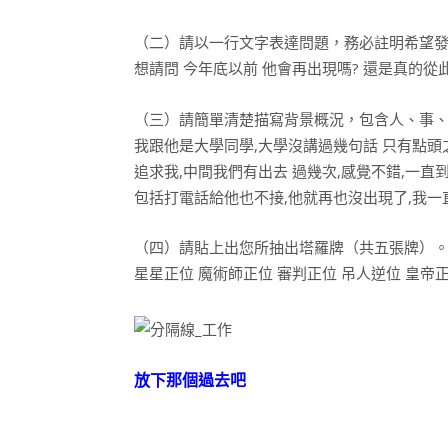
（二）請以一行文字表達問題，務必註明希望發生
想請問 今年底以前 他會再出現嗎? 還是真的從
（三）請簡單清楚描寫背景概況，包含人、事、
我跟他是大學同學,大學沒講過幾句話 只有點頭之交
追求我,中間我們有出去 過幾次,感覺不錯,一直
包括打電話給他也不接,他就再也沒出現了,我一
（四）請貼上出您所抽出塔羅牌（共五張牌）
星星正位 魔術師正位 審判正位 吊人逆位 皇帝
放下那個過去吧