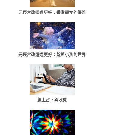
元辰宮改運過更好：香港靓女的優雅
元辰宮改運過更好：靛藍小孩的世界
線上占卜與收費