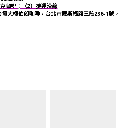
巴克咖啡；
（2）捷運沿線
：台電大樓伯朗咖啡，台北市羅斯福路三段236-1號，