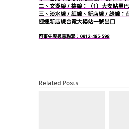
二、文湖線 / 棕線：（1）大安站星
三、淡水線 / 紅線、新店線 / 綠線
捷運新店線台電大樓站一號出口
可事先與尋意聯繫：0912-485-598
Related Posts