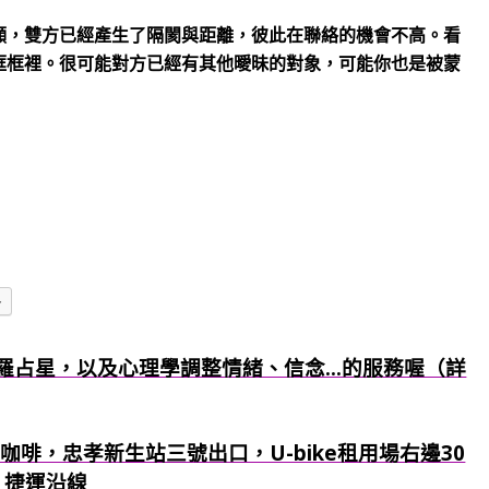
顯，雙方已經產生了隔閡與距離，彼此在聯絡的機會不高。看
框框裡。很可能對方已經有其他曖昧的對象，可能你也是被蒙
多
羅占星，以及心理學調整情緒、信念...的服務喔（詳
咖啡，忠孝新生站三號出口，U-bike租用場右邊30
）捷運沿線