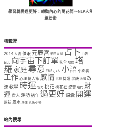
學習轉變過更好：轉動內心的萬花筒～NLP人生
繽紛術
標籤雲
占卜
元辰宮
2014
催眠
人際
半澤直樹
口舌
塔
向宇宙下訂單
味全
台北
地震
羅
尋意
小語
家庭
小人
小錦囊
對話
工作
感情
改
心理
情人節
捷運
掌訣
挑戰
收穫
時運
財
桃花
教學
運
桃花石
紀實
智力
臨門
過更好
開運
運
運勢
錦囊
貴人
過年
風水
頂新
鴻運
黃色小鴨
站內搜尋