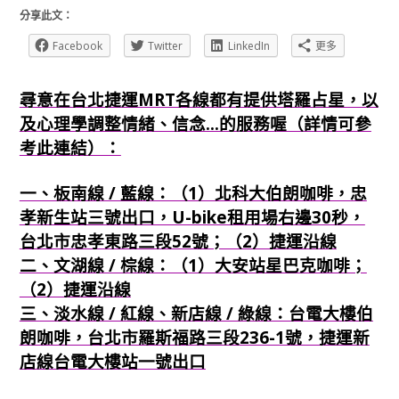
分享此文：
Facebook
Twitter
LinkedIn
更多
尋意在台北捷運MRT各線都有提供塔羅占星，以
及心理學調整情緒、信念...的服務喔（詳情可參
考此連結）：
一、板南線 / 藍線：（1）北科大伯朗咖啡，忠
孝新生站三號出口，U-bike租用場右邊30秒，
台北市忠孝東路三段52號；（2）捷運沿線
二、文湖線 / 棕線：（1）大安站星巴克咖啡；
（2）捷運沿線
三、淡水線 / 紅線、新店線 / 綠線：台電大樓伯
朗咖啡，台北市羅斯福路三段236-1號，捷運新
店線台電大樓站一號出口