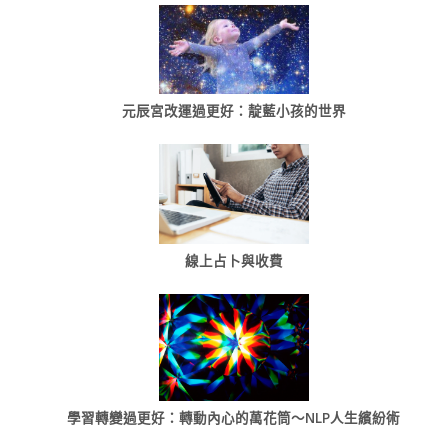
元辰宮改運過更好：靛藍小孩的世界
線上占卜與收費
學習轉變過更好：轉動內心的萬花筒～NLP人生繽紛術