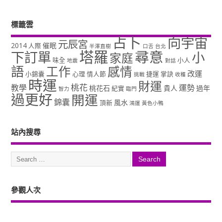
標籤雲
占卜
向宇宙
元辰宮
2014
催眠
人際
半澤直樹
口舌
台北
塔羅
尋意
下訂單
小
家庭
味全
小人
地震
對話
語
工作
感情
改運
小錦囊
心理
情人節
捷運
掌訣
挑戰
收穫
時運
財運
桃花
教學
運勢
桃花石
貴人
過年
紀實
智力
臨門
過更好
開運
錦囊
風水
頂新
鴻運
黃色小鴨
站內搜尋
參觀人次