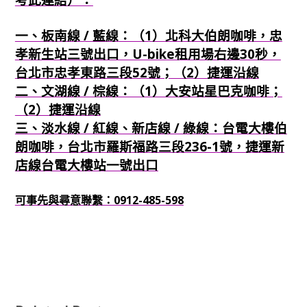
一、板南線 / 藍線：（1）北科大伯朗咖啡，忠
孝新生站三號出口，U-bike租用場右邊30秒，
台北市忠孝東路三段52號；（2）捷運沿線
二、文湖線 / 棕線：（1）大安站星巴克咖啡；
（2）捷運沿線
三、淡水線 / 紅線、新店線 / 綠線：台電大樓伯
朗咖啡，台北市羅斯福路三段236-1號，捷運新
店線台電大樓站一號出口
可事先與尋意聯繫：0912-485-598