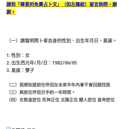
請到「尋意的免費占卜文」（如左連結）留言詢問，謝
謝。
（一）請寫明問卜者自身的性別、出生年月日、星座。
1. 性別：女
2. 出生西元年/月/日：1982/06/05
3. 星座：雙子
（二）我想知道前任伴侶在未來半年內會不會回頭找我
（三）與前任伴侶分手約一年時間。
（四）女教皇逆位 死神正位 太陽正位 戀人逆位 皇帝逆位