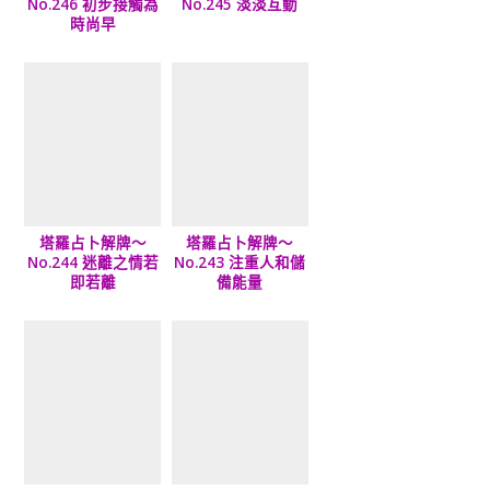
No.246 初步接觸為
No.245 淡淡互動
時尚早
塔羅占卜解牌～
塔羅占卜解牌～
No.244 迷離之情若
No.243 注重人和儲
即若離
備能量