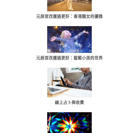
元辰宮改運過更好：香港靓女的優雅
元辰宮改運過更好：靛藍小孩的世界
線上占卜與收費