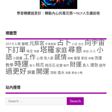
學習轉變過更好：轉動內心的萬花筒～NLP人生繽紛術
標籤雲
占卜
向宇宙
元辰宮
2014
催眠
人際
半澤直樹
口舌
台北
塔羅
尋意
下訂單
小
家庭
味全
小人
地震
對話
語
工作
感情
改運
小錦囊
心理
情人節
捷運
掌訣
挑戰
收穫
時運
財運
桃花
教學
運勢
桃花石
貴人
過年
紀實
智力
臨門
過更好
開運
錦囊
風水
頂新
鴻運
黃色小鴨
站內搜尋